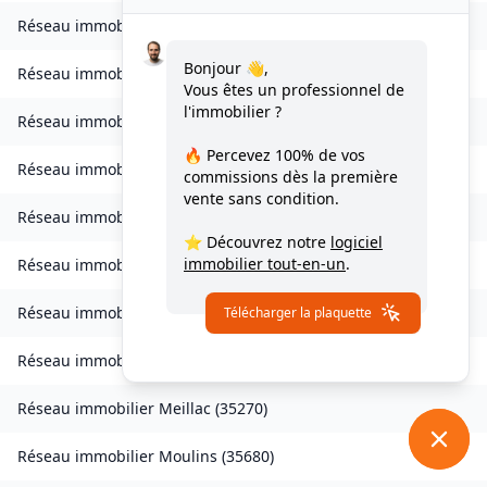
Réseau immobilier
Landavran
(
35450
)
Bonjour 👋,
Réseau immobilier
Livré-sur-Changeon
(
35450
)
Vous êtes un professionnel de
l'immobilier ?
Réseau immobilier
Lohéac
(
35550
)
🔥 Percevez
100% de vos
Réseau immobilier
Longaulnay
(
35190
)
commissions
dès la première
vente sans condition.
Réseau immobilier
Loutehel
(
35330
)
⭐ Découvrez notre
logiciel
immobilier tout-en-un
.
Réseau immobilier
Louvigné-du-Désert
(
35420
)
Réseau immobilier
Martigné-Ferchaud
(
35640
)
Télécharger la plaquette
Réseau immobilier
Maxent
(
35380
)
Réseau immobilier
Meillac
(
35270
)
Réseau immobilier
Moulins
(
35680
)