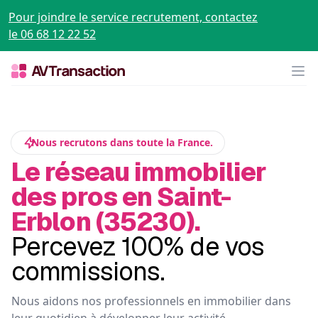
Pour joindre le service recrutement, contactez
le 06 68 12 22 52
Op
Nous recrutons dans toute la France.
Le réseau immobilier
des pros en Saint-
Erblon (35230).
Percevez 100% de vos
commissions.
Nous aidons nos professionnels en immobilier dans