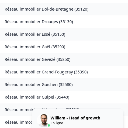
Réseau immobilier
Dol-de-Bretagne
(
35120
)
Réseau immobilier
Drouges
(
35130
)
Réseau immobilier
Essé
(
35150
)
Réseau immobilier
Gaël
(
35290
)
Réseau immobilier
Gévezé
(
35850
)
Réseau immobilier
Grand-Fougeray
(
35390
)
Réseau immobilier
Guichen
(
35580
)
Réseau immobilier
Guipel
(
35440
)
Réseau immobilier
L'Hermitage
(
35590
)
William - Head of growth
Réseau immobilier
Laillé
(
35890
)
En ligne