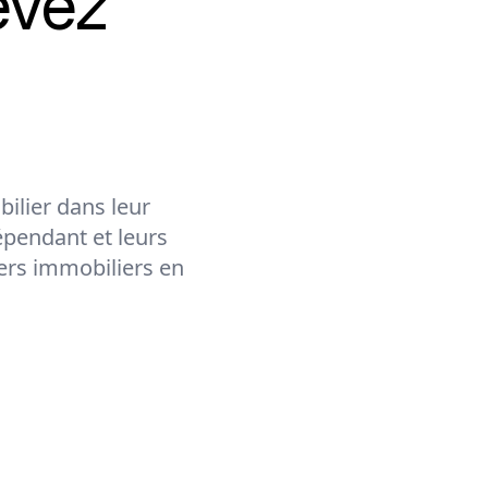
evez
ilier dans leur
épendant et leurs
lers immobiliers en