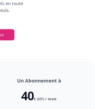
els en toute
euls.
se
Un Abonnement à
40
€ (HT) / mois