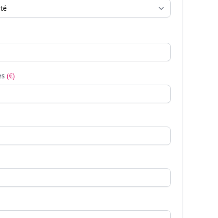
es
(€)