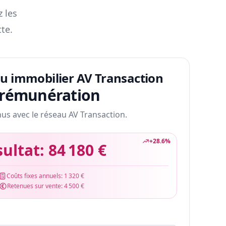
z les
te.
au immobilier AV Transaction
 rémunération
nus avec le réseau AV Transaction.
+
28.6
%
sultat:
84 180 €
Coûts fixes annuels:
1 320 €
Retenues sur vente:
4 500 €