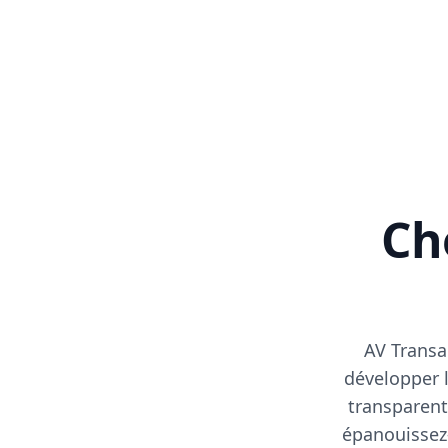
Cho
AV Transa
développer l
transparent
épanouissez-