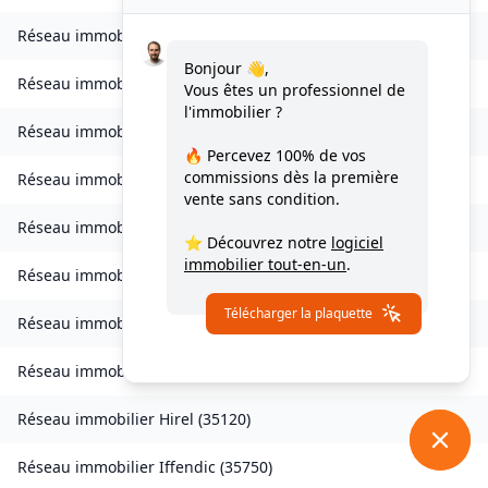
Réseau immobilier
Goven
(
35580
)
Bonjour 👋,
Réseau immobilier
Grand-Fougeray
(
35390
)
Vous êtes un professionnel de
l'immobilier ?
Réseau immobilier
La Guerche-de-Bretagne
(
35130
)
🔥 Percevez
100% de vos
commissions
dès la première
Réseau immobilier
Guichen
(
35580
)
vente sans condition.
Réseau immobilier
Guignen
(
35580
)
⭐ Découvrez notre
logiciel
immobilier tout-en-un
.
Réseau immobilier
Guipel
(
35440
)
Télécharger la plaquette
Réseau immobilier
Hédé-Bazouges
(
35630
)
Réseau immobilier
L'Hermitage
(
35590
)
Réseau immobilier
Hirel
(
35120
)
Réseau immobilier
Iffendic
(
35750
)