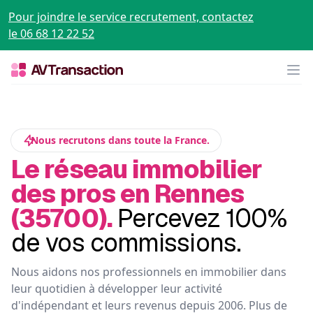
Pour joindre le service recrutement, contactez
le 06 68 12 22 52
Op
Nous recrutons dans toute la France.
Le réseau immobilier
des pros en Rennes
(35700).
Percevez 100%
de vos commissions.
Nous aidons nos professionnels en immobilier dans
leur quotidien à développer leur activité
d'indépendant et leurs revenus depuis 2006. Plus de