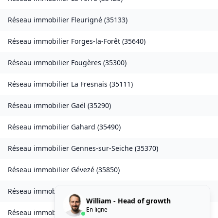
Réseau immobilier
Fleurigné
(
35133
)
Réseau immobilier
Forges-la-Forêt
(
35640
)
Réseau immobilier
Fougères
(
35300
)
Réseau immobilier
La Fresnais
(
35111
)
Réseau immobilier
Gaël
(
35290
)
Réseau immobilier
Gahard
(
35490
)
Réseau immobilier
Gennes-sur-Seiche
(
35370
)
Réseau immobilier
Gévezé
(
35850
)
Réseau immobilier
Gosné
(
35140
)
William - Head of growth
En ligne
Réseau immobilier
La Gouesnière
(
35350
)