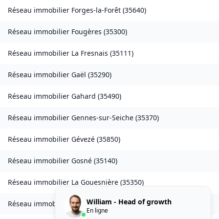
Réseau immobilier
Forges-la-Forêt
(
35640
)
Réseau immobilier
Fougères
(
35300
)
Réseau immobilier
La Fresnais
(
35111
)
Réseau immobilier
Gaël
(
35290
)
Réseau immobilier
Gahard
(
35490
)
Réseau immobilier
Gennes-sur-Seiche
(
35370
)
Réseau immobilier
Gévezé
(
35850
)
Réseau immobilier
Gosné
(
35140
)
Réseau immobilier
La Gouesnière
(
35350
)
William - Head of growth
Réseau immobilier
Goven
(
35580
)
En ligne