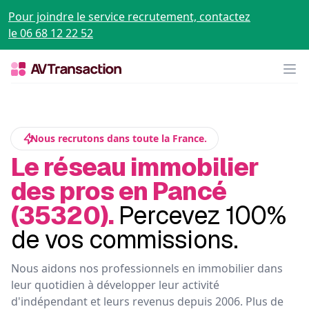
Pour joindre le service recrutement, contactez
le 06 68 12 22 52
Op
Nous recrutons dans toute la France.
Le réseau immobilier
des pros en Pancé
(35320).
Percevez 100%
de vos commissions.
Nous aidons nos professionnels en immobilier dans
leur quotidien à développer leur activité
d'indépendant et leurs revenus depuis 2006. Plus de