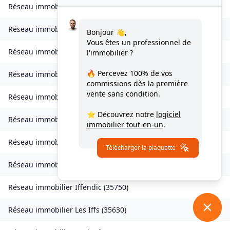
Réseau immobilier
Grand-Fougeray
(
35390
)
Réseau immobilier
La Guerche-de-Bretagne
(
35130
)
Bonjour 👋,
Vous êtes un professionnel de
Réseau immobilier
Guichen
(
35580
)
l'immobilier ?
🔥 Percevez
100% de vos
Réseau immobilier
Guignen
(
35580
)
commissions
dès la première
vente sans condition.
Réseau immobilier
Guipel
(
35440
)
⭐ Découvrez notre
logiciel
Réseau immobilier
Hédé-Bazouges
(
35630
)
immobilier tout-en-un
.
Réseau immobilier
L'Hermitage
(
35590
)
Télécharger la plaquette
Réseau immobilier
Hirel
(
35120
)
Réseau immobilier
Iffendic
(
35750
)
Réseau immobilier
Les Iffs
(
35630
)