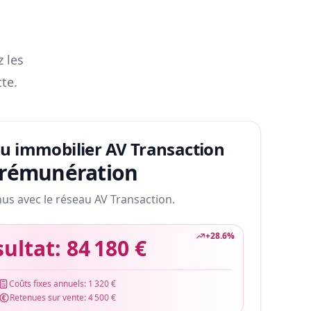
z les
te.
au immobilier AV Transaction
 rémunération
nus avec le réseau AV Transaction.
+
28.6
%
sultat:
84 180 €
Coûts fixes annuels:
1 320 €
Retenues sur vente:
4 500 €