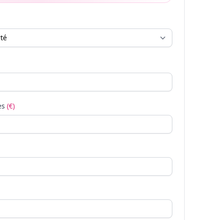
es
(€)