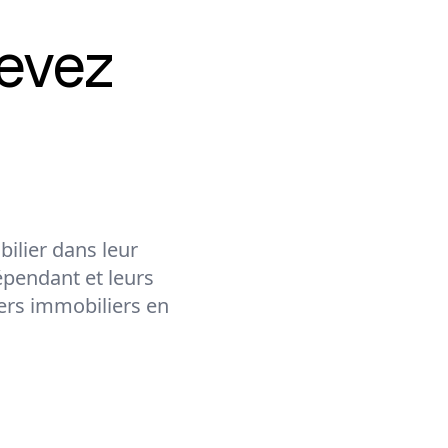
evez
ilier dans leur
épendant et leurs
lers immobiliers en