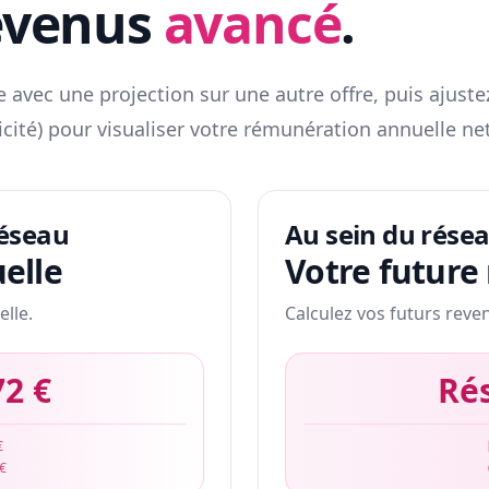
evenus
avancé
.
 avec une projection sur une autre offre, puis ajuste
icité) pour visualiser votre rémunération annuelle net
réseau
Au sein du rése
elle
Votre future
elle.
Calculez vos futurs reve
72 €
Ré
€
 €