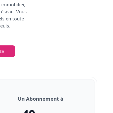
 immobilier,
 réseau. Vous
els en toute
euls.
se
Un Abonnement à