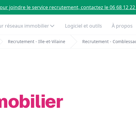
our joindre le service recrutement, contactez le 06 68 12 22
r réseaux immobilier
Logiciel et outils
À propos
Recrutement - Ille-et-Vilaine
Recrutement - Comblessa
mobilier