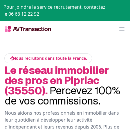
Pour joindre le service recrutement, contactez
le 06 68 12 22 52
Op
Nous recrutons dans toute la France.
Le réseau immobilier
des pros en Pipriac
(35550).
Percevez 100%
de vos commissions.
Nous aidons nos professionnels en immobilier dans
leur quotidien à développer leur activité
d'indépendant et leurs revenus depuis 2006. Plus de