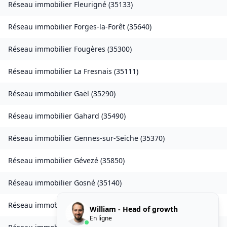
Réseau immobilier
Fleurigné
(
35133
)
Réseau immobilier
Forges-la-Forêt
(
35640
)
Réseau immobilier
Fougères
(
35300
)
Réseau immobilier
La Fresnais
(
35111
)
Réseau immobilier
Gaël
(
35290
)
Réseau immobilier
Gahard
(
35490
)
Réseau immobilier
Gennes-sur-Seiche
(
35370
)
Réseau immobilier
Gévezé
(
35850
)
Réseau immobilier
Gosné
(
35140
)
Réseau immobilier
La Gouesnière
(
35350
)
William - Head of growth
En ligne