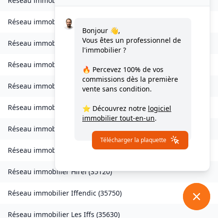
Réseau immobilier
Goven
(
35580
)
Réseau immobilier
Grand-Fougeray
(
35390
)
Bonjour 👋,
Vous êtes un professionnel de
Réseau immobilier
La Guerche-de-Bretagne
(
35130
)
l'immobilier ?
Réseau immobilier
Guichen
(
35580
)
🔥 Percevez
100% de vos
commissions
dès la première
Réseau immobilier
Guignen
(
35580
)
vente sans condition.
Réseau immobilier
Guipel
(
35440
)
⭐ Découvrez notre
logiciel
immobilier tout-en-un
.
Réseau immobilier
Hédé-Bazouges
(
35630
)
Télécharger la plaquette
Réseau immobilier
L'Hermitage
(
35590
)
Réseau immobilier
Hirel
(
35120
)
Réseau immobilier
Iffendic
(
35750
)
Réseau immobilier
Les Iffs
(
35630
)