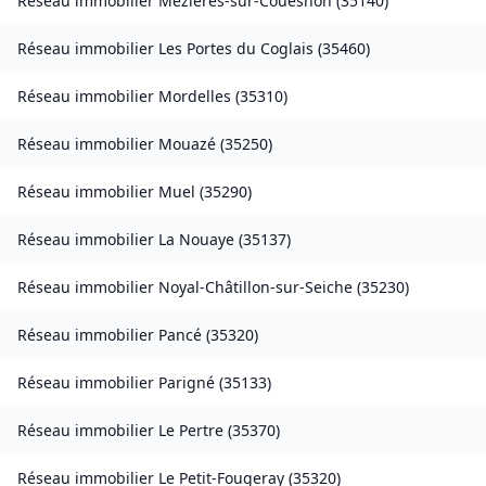
Réseau immobilier
Mézières-sur-Couesnon
(
35140
)
Réseau immobilier
Les Portes du Coglais
(
35460
)
Réseau immobilier
Mordelles
(
35310
)
Réseau immobilier
Mouazé
(
35250
)
Réseau immobilier
Muel
(
35290
)
Réseau immobilier
La Nouaye
(
35137
)
Réseau immobilier
Noyal-Châtillon-sur-Seiche
(
35230
)
Réseau immobilier
Pancé
(
35320
)
Réseau immobilier
Parigné
(
35133
)
Réseau immobilier
Le Pertre
(
35370
)
Réseau immobilier
Le Petit-Fougeray
(
35320
)