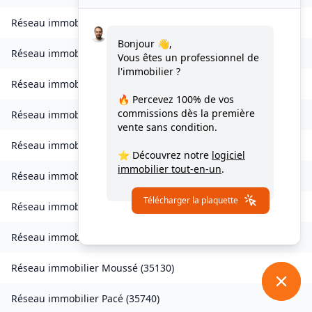
Réseau immobilier
Livré-sur-Changeon
(
35450
)
Bonjour 👋,
Réseau immobilier
Lohéac
(
35550
)
Vous êtes un professionnel de
l'immobilier ?
Réseau immobilier
Longaulnay
(
35190
)
🔥 Percevez
100% de vos
commissions
dès la première
Réseau immobilier
Louvigné-du-Désert
(
35420
)
vente sans condition.
Réseau immobilier
Martigné-Ferchaud
(
35640
)
⭐ Découvrez notre
logiciel
immobilier tout-en-un
.
Réseau immobilier
Maxent
(
35380
)
Télécharger la plaquette
Réseau immobilier
Meillac
(
35270
)
Réseau immobilier
Moulins
(
35680
)
Réseau immobilier
Moussé
(
35130
)
Réseau immobilier
Pacé
(
35740
)