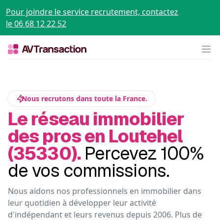
Pour joindre le service recrutement, contactez
le 06 68 12 22 52
Op
Nous recrutons dans toute la France.
Le réseau immobilier
des pros en Loutehel
(35330).
Percevez 100%
de vos commissions.
Nous aidons nos professionnels en immobilier dans
leur quotidien à développer leur activité
d'indépendant et leurs revenus depuis 2006. Plus de