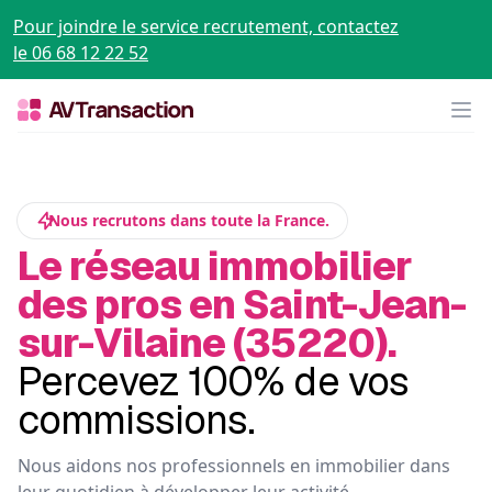
Pour joindre le service recrutement, contactez
le 06 68 12 22 52
Op
Nous recrutons dans toute la France.
Le réseau immobilier
des pros en Saint-Jean-
sur-Vilaine (35220).
Percevez 100% de vos
commissions.
Nous aidons nos professionnels en immobilier dans