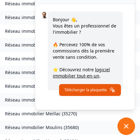
Réseau immobilier
Landavran
(
35450
)
Réseau immobilier
Livré-sur-Changeon
(
35450
)
Bonjour 👋,
Vous êtes un professionnel de
Réseau immobilier
Lohéac
(
35550
)
l'immobilier ?
🔥 Percevez
100% de vos
Réseau immobilier
Longaulnay
(
35190
)
commissions
dès la première
vente sans condition.
Réseau immobilier
Loutehel
(
35330
)
⭐ Découvrez notre
logiciel
Réseau immobilier
Louvigné-du-Désert
(
35420
)
immobilier tout-en-un
.
Réseau immobilier
Martigné-Ferchaud
(
35640
)
Télécharger la plaquette
Réseau immobilier
Maxent
(
35380
)
Réseau immobilier
Meillac
(
35270
)
Réseau immobilier
Moulins
(
35680
)