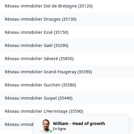
Réseau immobilier
Dol-de-Bretagne
(
35120
)
Réseau immobilier
Drouges
(
35130
)
Réseau immobilier
Essé
(
35150
)
Réseau immobilier
Gaël
(
35290
)
Réseau immobilier
Gévezé
(
35850
)
Réseau immobilier
Grand-Fougeray
(
35390
)
Réseau immobilier
Guichen
(
35580
)
Réseau immobilier
Guipel
(
35440
)
Réseau immobilier
L'Hermitage
(
35590
)
William - Head of growth
Réseau immobilier
Laillé
(
35890
)
En ligne