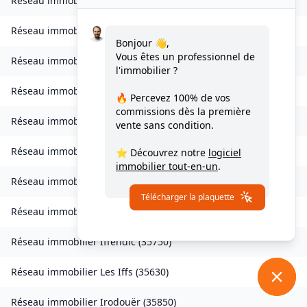
Réseau immobilier
Grand-Fougeray
(
35390
)
Réseau immobilier
La Guerche-de-Bretagne
(
35130
)
Bonjour 👋,
Vous êtes un professionnel de
Réseau immobilier
Guichen
(
35580
)
l'immobilier ?
Réseau immobilier
Guignen
(
35580
)
🔥 Percevez
100% de vos
commissions
dès la première
Réseau immobilier
Guipel
(
35440
)
vente sans condition.
Réseau immobilier
Hédé-Bazouges
(
35630
)
⭐ Découvrez notre
logiciel
immobilier tout-en-un
.
Réseau immobilier
L'Hermitage
(
35590
)
Télécharger la plaquette
Réseau immobilier
Hirel
(
35120
)
Réseau immobilier
Iffendic
(
35750
)
Réseau immobilier
Les Iffs
(
35630
)
Réseau immobilier
Irodouër
(
35850
)