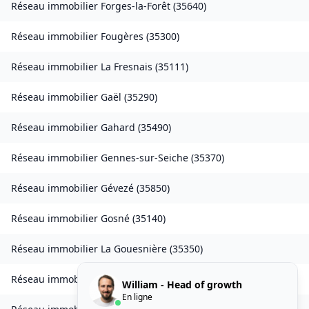
Réseau immobilier
Forges-la-Forêt
(
35640
)
Réseau immobilier
Fougères
(
35300
)
Réseau immobilier
La Fresnais
(
35111
)
Réseau immobilier
Gaël
(
35290
)
Réseau immobilier
Gahard
(
35490
)
Réseau immobilier
Gennes-sur-Seiche
(
35370
)
Réseau immobilier
Gévezé
(
35850
)
Réseau immobilier
Gosné
(
35140
)
Réseau immobilier
La Gouesnière
(
35350
)
Réseau immobilier
Goven
(
35580
)
William - Head of growth
En ligne