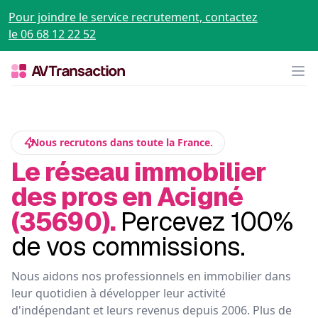
Pour joindre le service recrutement, contactez
le 06 68 12 22 52
Op
Nous recrutons dans toute la France.
Le réseau immobilier
des pros en Acigné
(35690).
Percevez 100%
de vos commissions.
Nous aidons nos professionnels en immobilier dans
leur quotidien à développer leur activité
d'indépendant et leurs revenus depuis 2006. Plus de