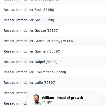
Réseau immobilier
Essé
(
35150
)
Réseau immobilier
Gaël
(
35290
)
Réseau immobilier
Gévezé
(
35850
)
Réseau immobilier
Grand-Fougeray
(
35390
)
Réseau immobilier
Guichen
(
35580
)
Réseau immobilier
Guipel
(
35440
)
Réseau immobilier
L'Hermitage
(
35590
)
Réseau immobilier
Laillé
(
35890
)
Réseau immobilier
Landavran
(
35450
)
William - Head of growth
En ligne
Réseau immobilier
Livré-sur-Changeon
(
35450
)