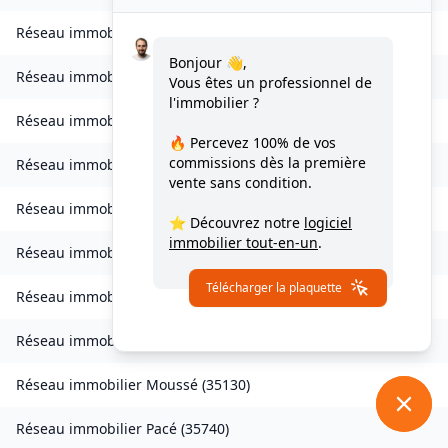
Réseau immobilier
Lohéac
(
35550
)
Bonjour 👋,
Réseau immobilier
Longaulnay
(
35190
)
Vous êtes un professionnel de
l'immobilier ?
Réseau immobilier
Loutehel
(
35330
)
🔥 Percevez
100% de vos
commissions
dès la première
Réseau immobilier
Louvigné-du-Désert
(
35420
)
vente sans condition.
Réseau immobilier
Martigné-Ferchaud
(
35640
)
⭐ Découvrez notre
logiciel
immobilier tout-en-un
.
Réseau immobilier
Maxent
(
35380
)
Télécharger la plaquette
Réseau immobilier
Meillac
(
35270
)
Réseau immobilier
Moulins
(
35680
)
Réseau immobilier
Moussé
(
35130
)
Réseau immobilier
Pacé
(
35740
)