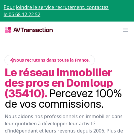
Pour joindre le service recrutement, contactez
le 06 68 12 22 52
Op
Nous recrutons dans toute la France.
Le réseau immobilier
des pros en Domloup
(35410).
Percevez 100%
de vos commissions.
Nous aidons nos professionnels en immobilier dans
leur quotidien à développer leur activité
d'indépendant et leurs revenus depuis 2006. Plus de