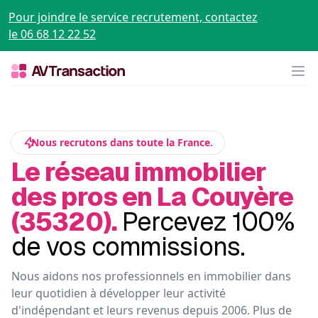
Pour joindre le service recrutement, contactez
le 06 68 12 22 52
Op
Nous recrutons dans toute la France.
Le réseau immobilier
des pros en La Couyère
(35320).
Percevez 100%
de vos commissions.
Nous aidons nos professionnels en immobilier dans
leur quotidien à développer leur activité
d'indépendant et leurs revenus depuis 2006. Plus de