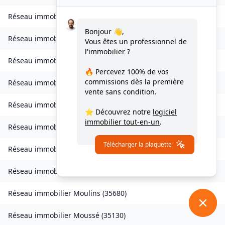
Réseau immobilier
Livré-sur-Changeon
(
35450
)
Bonjour 👋,
Réseau immobilier
Lohéac
(
35550
)
Vous êtes un professionnel de
l'immobilier ?
Réseau immobilier
Longaulnay
(
35190
)
🔥 Percevez
100% de vos
commissions
dès la première
Réseau immobilier
Loutehel
(
35330
)
vente sans condition.
Réseau immobilier
Louvigné-du-Désert
(
35420
)
⭐ Découvrez notre
logiciel
immobilier tout-en-un
.
Réseau immobilier
Martigné-Ferchaud
(
35640
)
Télécharger la plaquette
Réseau immobilier
Maxent
(
35380
)
Réseau immobilier
Meillac
(
35270
)
Réseau immobilier
Moulins
(
35680
)
Réseau immobilier
Moussé
(
35130
)