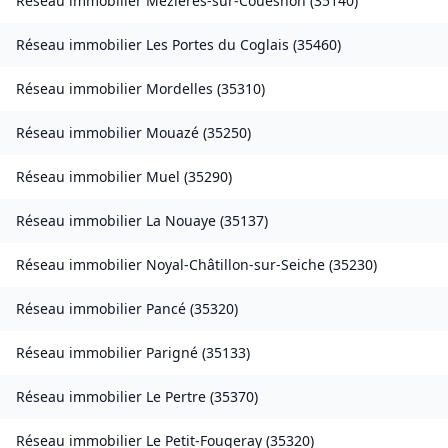
Réseau immobilier
Mézières-sur-Couesnon
(
35140
)
Réseau immobilier
Les Portes du Coglais
(
35460
)
Réseau immobilier
Mordelles
(
35310
)
Réseau immobilier
Mouazé
(
35250
)
Réseau immobilier
Muel
(
35290
)
Réseau immobilier
La Nouaye
(
35137
)
Réseau immobilier
Noyal-Châtillon-sur-Seiche
(
35230
)
Réseau immobilier
Pancé
(
35320
)
Réseau immobilier
Parigné
(
35133
)
Réseau immobilier
Le Pertre
(
35370
)
Réseau immobilier
Le Petit-Fougeray
(
35320
)