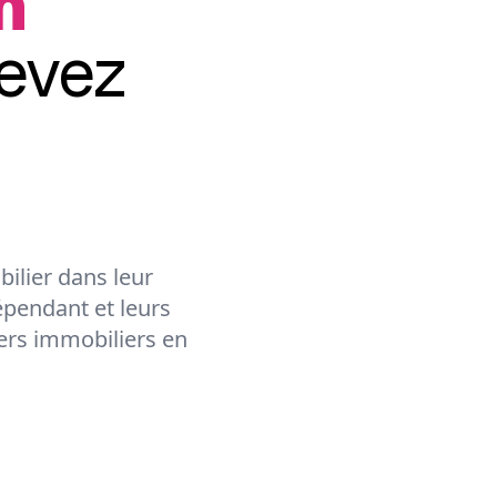
n
evez
ilier dans leur
épendant et leurs
lers immobiliers en