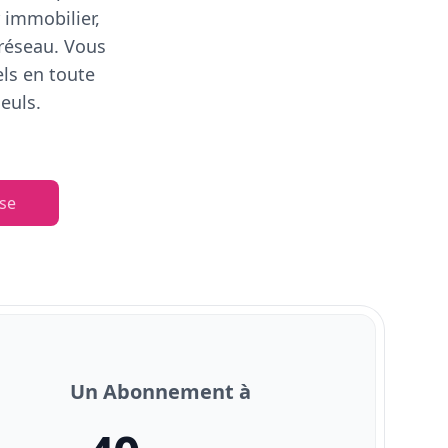
 immobilier,
 réseau. Vous
els en toute
euls.
se
Un Abonnement à