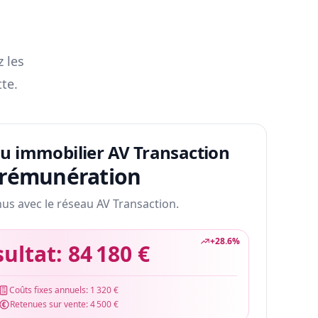
z les
te.
au immobilier AV Transaction
 rémunération
nus avec le réseau AV Transaction.
+
28.6
%
sultat:
84 180 €
Coûts fixes annuels:
1 320 €
Retenues sur vente:
4 500 €