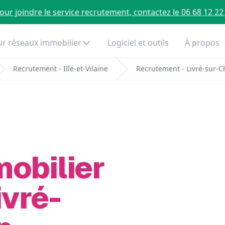
our joindre le service recrutement, contactez le 06 68 12 22
r réseaux immobilier
Logiciel et outils
À propos
Recrutement - Ille-et-Vilaine
Recrutement - Livré-sur-
mobilier
ivré-