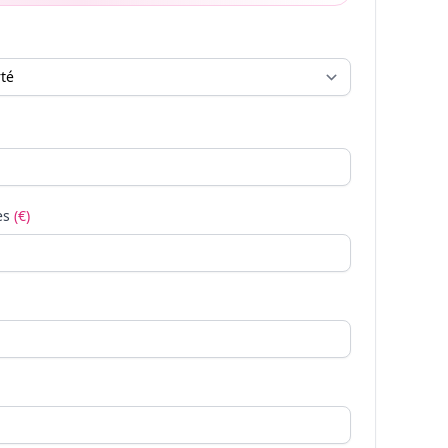
es
(€)