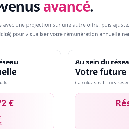
evenus
avancé
.
 avec une projection sur une autre offre, puis ajuste
icité) pour visualiser votre rémunération annuelle net
réseau
Au sein du rése
elle
Votre future
elle.
Calculez vos futurs reve
72 €
Ré
€
 €