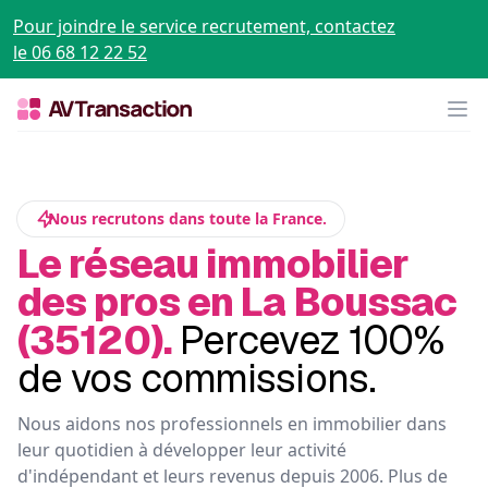
Pour joindre le service recrutement, contactez
le 06 68 12 22 52
Op
Nous recrutons dans toute la France.
Le réseau immobilier
des pros en La Boussac
(35120).
Percevez 100%
de vos commissions.
Nous aidons nos professionnels en immobilier dans
leur quotidien à développer leur activité
d'indépendant et leurs revenus depuis 2006. Plus de