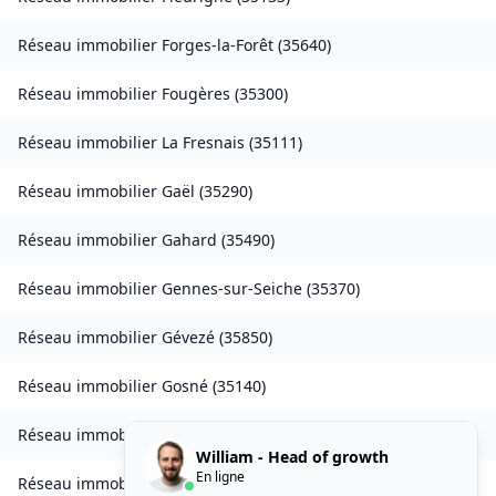
Réseau immobilier
Forges-la-Forêt
(
35640
)
Réseau immobilier
Fougères
(
35300
)
Réseau immobilier
La Fresnais
(
35111
)
Réseau immobilier
Gaël
(
35290
)
Réseau immobilier
Gahard
(
35490
)
Réseau immobilier
Gennes-sur-Seiche
(
35370
)
Réseau immobilier
Gévezé
(
35850
)
Réseau immobilier
Gosné
(
35140
)
Réseau immobilier
La Gouesnière
(
35350
)
William - Head of growth
En ligne
Réseau immobilier
Goven
(
35580
)