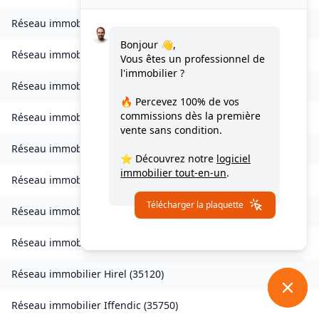
Réseau immobilier
Goven
(
35580
)
Bonjour 👋,
Réseau immobilier
Grand-Fougeray
(
35390
)
Vous êtes un professionnel de
l'immobilier ?
Réseau immobilier
La Guerche-de-Bretagne
(
35130
)
🔥 Percevez
100% de vos
commissions
dès la première
Réseau immobilier
Guichen
(
35580
)
vente sans condition.
Réseau immobilier
Guignen
(
35580
)
⭐ Découvrez notre
logiciel
immobilier tout-en-un
.
Réseau immobilier
Guipel
(
35440
)
Télécharger la plaquette
Réseau immobilier
Hédé-Bazouges
(
35630
)
Réseau immobilier
L'Hermitage
(
35590
)
Réseau immobilier
Hirel
(
35120
)
Réseau immobilier
Iffendic
(
35750
)