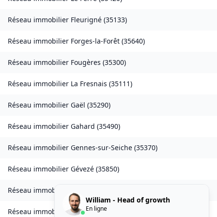
Réseau immobilier
Fleurigné
(
35133
)
Réseau immobilier
Forges-la-Forêt
(
35640
)
Réseau immobilier
Fougères
(
35300
)
Réseau immobilier
La Fresnais
(
35111
)
Réseau immobilier
Gaël
(
35290
)
Réseau immobilier
Gahard
(
35490
)
Réseau immobilier
Gennes-sur-Seiche
(
35370
)
Réseau immobilier
Gévezé
(
35850
)
Réseau immobilier
Gosné
(
35140
)
William - Head of growth
En ligne
Réseau immobilier
La Gouesnière
(
35350
)