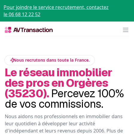
Pour joindre le service recrutement, contactez
le 06 68 12 22 52
Op
Nous recrutons dans toute la France.
Le réseau immobilier
des pros en Orgères
(35230).
Percevez 100%
de vos commissions.
Nous aidons nos professionnels en immobilier dans
leur quotidien à développer leur activité
d'indépendant et leurs revenus depuis 2006. Plus de