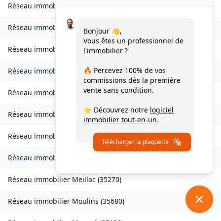
Réseau immobilier
Landavran
(
35450
)
Réseau immobilier
Livré-sur-Changeon
(
35450
)
Bonjour 👋,
Vous êtes un professionnel de
Réseau immobilier
Lohéac
(
35550
)
l'immobilier ?
🔥 Percevez
100% de vos
Réseau immobilier
Longaulnay
(
35190
)
commissions
dès la première
vente sans condition.
Réseau immobilier
Loutehel
(
35330
)
⭐ Découvrez notre
logiciel
Réseau immobilier
Louvigné-du-Désert
(
35420
)
immobilier tout-en-un
.
Réseau immobilier
Martigné-Ferchaud
(
35640
)
Télécharger la plaquette
Réseau immobilier
Maxent
(
35380
)
Réseau immobilier
Meillac
(
35270
)
Réseau immobilier
Moulins
(
35680
)