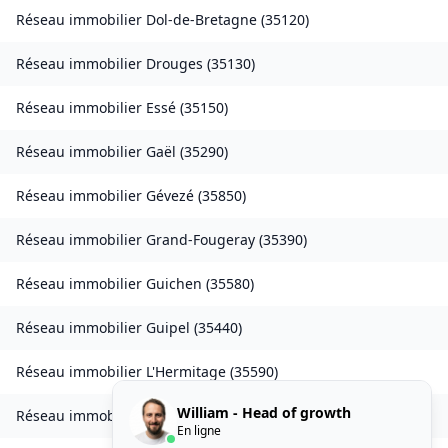
Réseau immobilier
Dol-de-Bretagne
(
35120
)
Réseau immobilier
Drouges
(
35130
)
Réseau immobilier
Essé
(
35150
)
Réseau immobilier
Gaël
(
35290
)
Réseau immobilier
Gévezé
(
35850
)
Réseau immobilier
Grand-Fougeray
(
35390
)
Réseau immobilier
Guichen
(
35580
)
Réseau immobilier
Guipel
(
35440
)
Réseau immobilier
L'Hermitage
(
35590
)
William - Head of growth
Réseau immobilier
Laillé
(
35890
)
En ligne