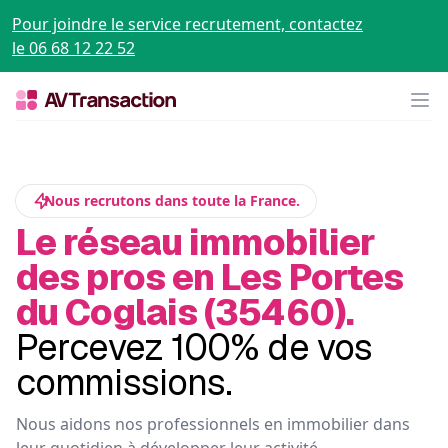
Pour joindre le service recrutement, contactez
le 06 68 12 22 52
Op
Nous recrutons dans toute la France.
Le réseau immobilier
des pros en Les Portes
du Coglais (35460).
Percevez 100% de vos
commissions.
Nous aidons nos professionnels en immobilier dans