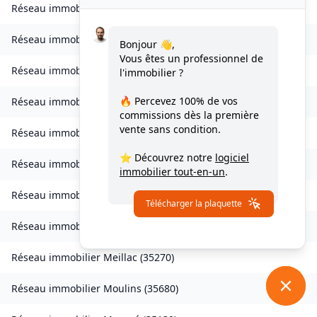
Réseau immobilier
Landavran
(
35450
)
Réseau immobilier
Livré-sur-Changeon
(
35450
)
Bonjour 👋,
Vous êtes un professionnel de
Réseau immobilier
Lohéac
(
35550
)
l'immobilier ?
🔥 Percevez
100% de vos
Réseau immobilier
Longaulnay
(
35190
)
commissions
dès la première
vente sans condition.
Réseau immobilier
Loutehel
(
35330
)
⭐ Découvrez notre
logiciel
Réseau immobilier
Louvigné-du-Désert
(
35420
)
immobilier tout-en-un
.
Réseau immobilier
Martigné-Ferchaud
(
35640
)
Télécharger la plaquette
Réseau immobilier
Maxent
(
35380
)
Réseau immobilier
Meillac
(
35270
)
Réseau immobilier
Moulins
(
35680
)