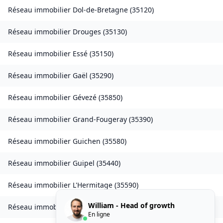
Réseau immobilier
Dol-de-Bretagne
(
35120
)
Réseau immobilier
Drouges
(
35130
)
Réseau immobilier
Essé
(
35150
)
Réseau immobilier
Gaël
(
35290
)
Réseau immobilier
Gévezé
(
35850
)
Réseau immobilier
Grand-Fougeray
(
35390
)
Réseau immobilier
Guichen
(
35580
)
Réseau immobilier
Guipel
(
35440
)
Réseau immobilier
L'Hermitage
(
35590
)
William - Head of growth
Réseau immobilier
Laillé
(
35890
)
En ligne