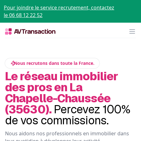
Pour joindre le service recrutement, contactez
le 06 68 12 22 52
Op
Nous recrutons dans toute la France.
Le réseau immobilier
des pros en La
Chapelle-Chaussée
(35630).
Percevez 100%
de vos commissions.
Nous aidons nos professionnels en immobilier dans