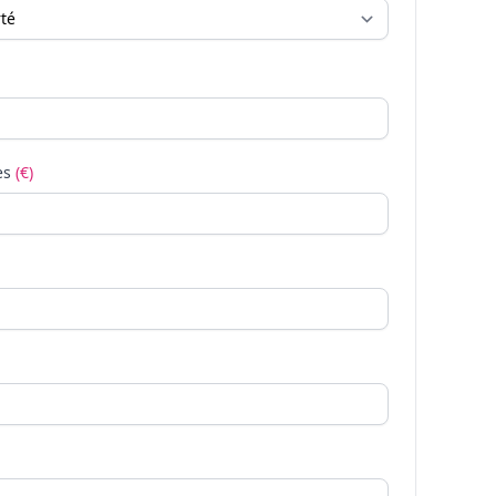
es
(€)