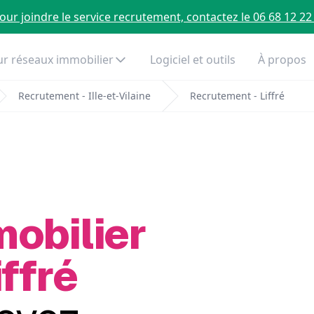
our joindre le service recrutement, contactez le 06 68 12 22
r réseaux immobilier
Logiciel et outils
À propos
Recrutement - Ille-et-Vilaine
Recrutement - Liffré
mobilier
iffré