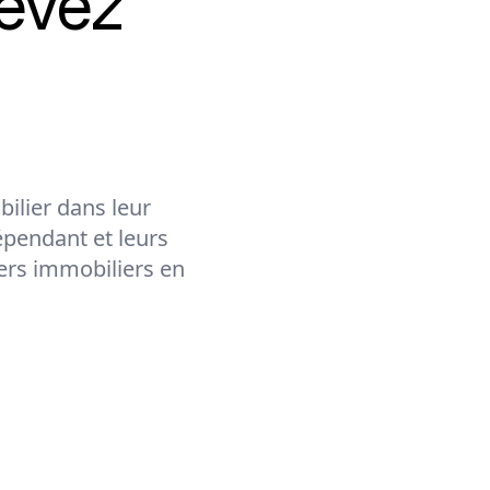
evez
ilier dans leur
épendant et leurs
lers immobiliers en