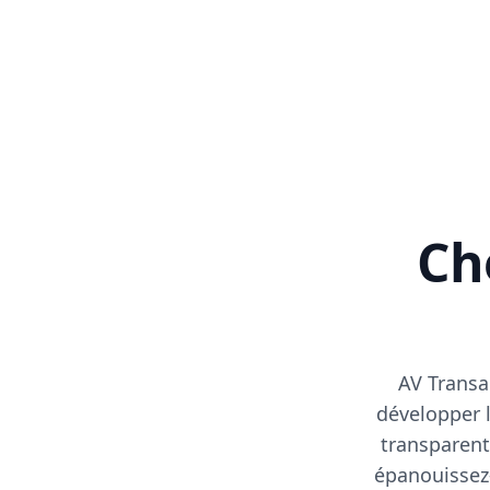
Cho
AV Transa
développer l
transparent
épanouissez-