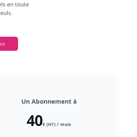
els en toute
euls.
se
Un Abonnement à
40
€ (HT) / mois