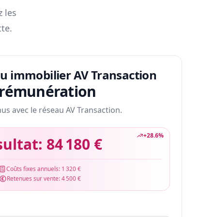
z les
te.
au immobilier AV Transaction
 rémunération
nus avec le réseau AV Transaction.
+
28.6
%
sultat:
84 180 €
Coûts fixes annuels:
1 320 €
Retenues sur vente:
4 500 €