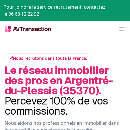
Pour joindre le service recrutement, contactez
le 06 68 12 22 52
Op
Nous recrutons dans toute la France.
Le réseau immobilier
des pros en Argentré-
du-Plessis (35370).
Percevez 100% de vos
commissions.
Nous aidons nos professionnels en immobilier dans