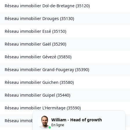
Réseau immobilier
Dol-de-Bretagne
(
35120
)
Réseau immobilier
Drouges
(
35130
)
Réseau immobilier
Essé
(
35150
)
Réseau immobilier
Gaël
(
35290
)
Réseau immobilier
Gévezé
(
35850
)
Réseau immobilier
Grand-Fougeray
(
35390
)
Réseau immobilier
Guichen
(
35580
)
Réseau immobilier
Guipel
(
35440
)
Réseau immobilier
L'Hermitage
(
35590
)
William - Head of growth
Réseau immobilier
Laillé
(
35890
)
En ligne