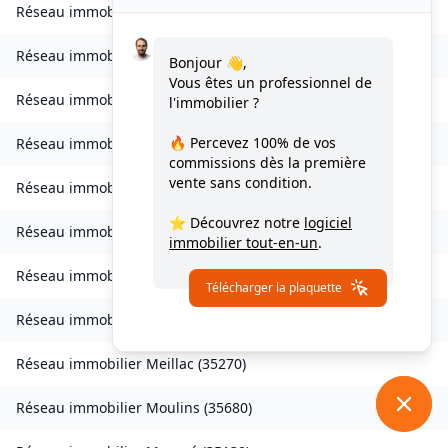
Réseau immobilier
Landavran
(
35450
)
Réseau immobilier
Livré-sur-Changeon
(
35450
)
Bonjour 👋,
Vous êtes un professionnel de
Réseau immobilier
Lohéac
(
35550
)
l'immobilier ?
🔥 Percevez
100% de vos
Réseau immobilier
Longaulnay
(
35190
)
commissions
dès la première
vente sans condition.
Réseau immobilier
Loutehel
(
35330
)
⭐ Découvrez notre
logiciel
Réseau immobilier
Louvigné-du-Désert
(
35420
)
immobilier tout-en-un
.
Réseau immobilier
Martigné-Ferchaud
(
35640
)
Télécharger la plaquette
Réseau immobilier
Maxent
(
35380
)
Réseau immobilier
Meillac
(
35270
)
Réseau immobilier
Moulins
(
35680
)