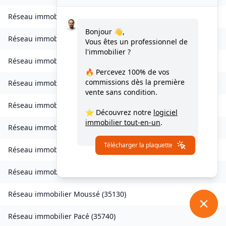
Réseau immobilier
Livré-sur-Changeon
(
35450
)
Bonjour 👋,
Réseau immobilier
Lohéac
(
35550
)
Vous êtes un professionnel de
l'immobilier ?
Réseau immobilier
Longaulnay
(
35190
)
🔥 Percevez
100% de vos
commissions
dès la première
Réseau immobilier
Loutehel
(
35330
)
vente sans condition.
Réseau immobilier
Louvigné-du-Désert
(
35420
)
⭐ Découvrez notre
logiciel
immobilier tout-en-un
.
Réseau immobilier
Martigné-Ferchaud
(
35640
)
Télécharger la plaquette
Réseau immobilier
Maxent
(
35380
)
Réseau immobilier
Moulins
(
35680
)
Réseau immobilier
Moussé
(
35130
)
Réseau immobilier
Pacé
(
35740
)