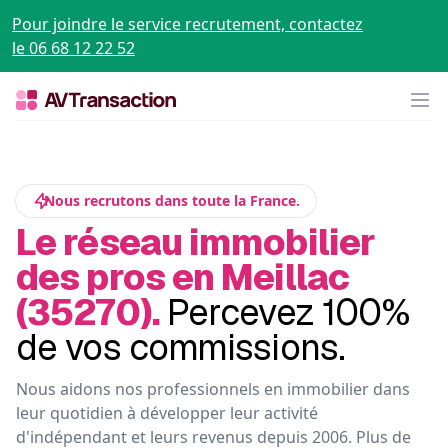
Pour joindre le service recrutement, contactez
le 06 68 12 22 52
Op
Nous recrutons dans toute la France.
Le réseau immobilier
des pros en Meillac
(35270).
Percevez 100%
de vos commissions.
Nous aidons nos professionnels en immobilier dans
leur quotidien à développer leur activité
d'indépendant et leurs revenus depuis 2006. Plus de