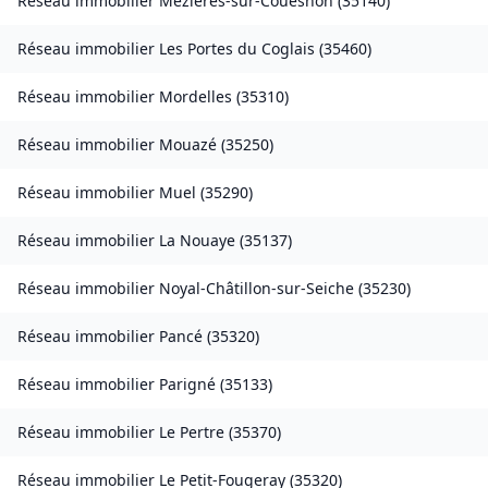
Réseau immobilier
Mézières-sur-Couesnon
(
35140
)
Réseau immobilier
Les Portes du Coglais
(
35460
)
Réseau immobilier
Mordelles
(
35310
)
Réseau immobilier
Mouazé
(
35250
)
Réseau immobilier
Muel
(
35290
)
Réseau immobilier
La Nouaye
(
35137
)
Réseau immobilier
Noyal-Châtillon-sur-Seiche
(
35230
)
Réseau immobilier
Pancé
(
35320
)
Réseau immobilier
Parigné
(
35133
)
Réseau immobilier
Le Pertre
(
35370
)
Réseau immobilier
Le Petit-Fougeray
(
35320
)