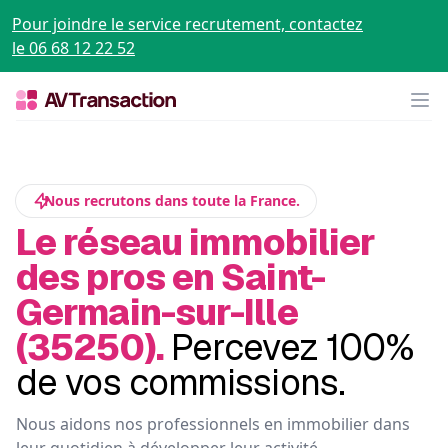
Pour joindre le service recrutement, contactez
le 06 68 12 22 52
Op
Nous recrutons dans toute la France.
Le réseau immobilier
des pros en Saint-
Germain-sur-Ille
(35250).
Percevez 100%
de vos commissions.
Nous aidons nos professionnels en immobilier dans