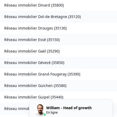
Réseau immobilier
Dinard
(
35800
)
Réseau immobilier
Dol-de-Bretagne
(
35120
)
Réseau immobilier
Drouges
(
35130
)
Réseau immobilier
Essé
(
35150
)
Réseau immobilier
Gaël
(
35290
)
Réseau immobilier
Gévezé
(
35850
)
Réseau immobilier
Grand-Fougeray
(
35390
)
Réseau immobilier
Guichen
(
35580
)
Réseau immobilier
Guipel
(
35440
)
William - Head of growth
Réseau immobilier
L'Hermitage
(
35590
)
En ligne