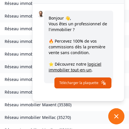
Réseau immobilier
Laillé
(
35890
)
Réseau immobilier
Landavran
(
35450
)
Bonjour 👋,
Vous êtes un professionnel de
Réseau immobilier
Livré-sur-Changeon
(
35450
)
l'immobilier ?
🔥 Percevez
100% de vos
Réseau immobilier
Lohéac
(
35550
)
commissions
dès la première
vente sans condition.
Réseau immobilier
Longaulnay
(
35190
)
⭐ Découvrez notre
logiciel
Réseau immobilier
Loutehel
(
35330
)
immobilier tout-en-un
.
Réseau immobilier
Louvigné-du-Désert
(
35420
)
Télécharger la plaquette
Réseau immobilier
Martigné-Ferchaud
(
35640
)
Réseau immobilier
Maxent
(
35380
)
Réseau immobilier
Meillac
(
35270
)