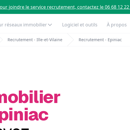
our joindre le service recrutement, contactez le 06 68 12 22
r réseaux immobilier
Logiciel et outils
À propos
Recrutement - Ille-et-Vilaine
Recrutement - Epiniac
mobilier
piniac