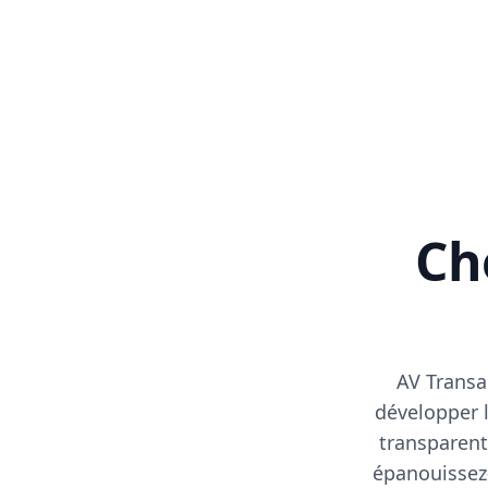
Cho
AV Transa
développer l
transparent
épanouissez-