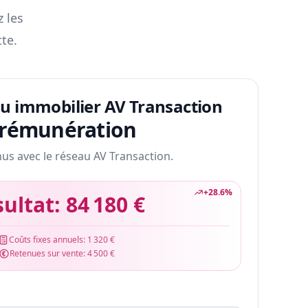
z les
te.
au immobilier AV Transaction
 rémunération
nus avec le réseau AV Transaction.
+
28.6
%
sultat:
84 180 €
Coûts fixes annuels:
1 320 €
Retenues sur vente:
4 500 €