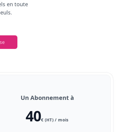
els en toute
euls.
se
Un Abonnement à
40
€ (HT) / mois