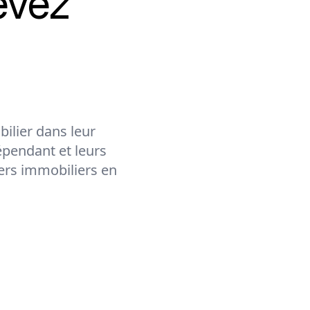
evez
ilier dans leur
épendant et leurs
lers immobiliers en