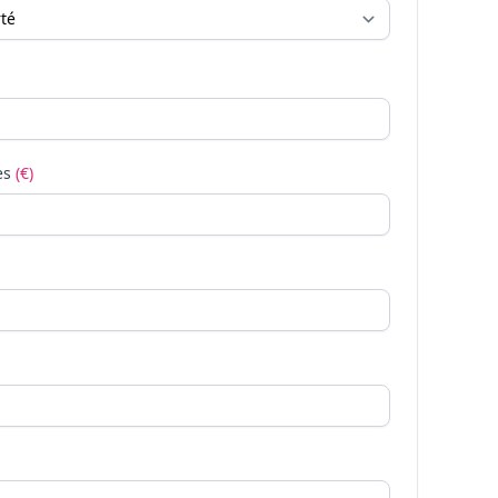
es
(€)