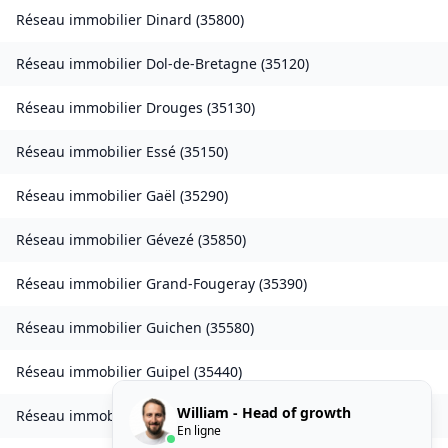
Réseau immobilier
Dinard
(
35800
)
Réseau immobilier
Dol-de-Bretagne
(
35120
)
Réseau immobilier
Drouges
(
35130
)
Réseau immobilier
Essé
(
35150
)
Réseau immobilier
Gaël
(
35290
)
Réseau immobilier
Gévezé
(
35850
)
Réseau immobilier
Grand-Fougeray
(
35390
)
Réseau immobilier
Guichen
(
35580
)
Réseau immobilier
Guipel
(
35440
)
William - Head of growth
Réseau immobilier
L'Hermitage
(
35590
)
En ligne