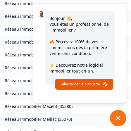
Réseau immobilier
Laillé
(
35890
)
Réseau immobilier
Landavran
(
35450
)
Bonjour 👋,
Vous êtes un professionnel de
Réseau immobilier
Livré-sur-Changeon
(
35450
)
l'immobilier ?
🔥 Percevez
100% de vos
Réseau immobilier
Lohéac
(
35550
)
commissions
dès la première
vente sans condition.
Réseau immobilier
Longaulnay
(
35190
)
⭐ Découvrez notre
logiciel
Réseau immobilier
Loutehel
(
35330
)
immobilier tout-en-un
.
Réseau immobilier
Louvigné-du-Désert
(
35420
)
Télécharger la plaquette
Réseau immobilier
Martigné-Ferchaud
(
35640
)
Réseau immobilier
Maxent
(
35380
)
Réseau immobilier
Meillac
(
35270
)