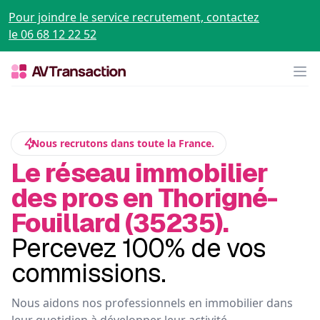
Pour joindre le service recrutement, contactez
le 06 68 12 22 52
Op
Nous recrutons dans toute la France.
Le réseau immobilier
des pros en Thorigné-
Fouillard (35235).
Percevez 100% de vos
commissions.
Nous aidons nos professionnels en immobilier dans