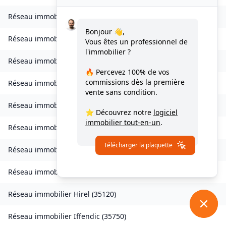
Réseau immobilier
Goven
(
35580
)
Bonjour 👋,
Réseau immobilier
Grand-Fougeray
(
35390
)
Vous êtes un professionnel de
l'immobilier ?
Réseau immobilier
La Guerche-de-Bretagne
(
35130
)
🔥 Percevez
100% de vos
commissions
dès la première
Réseau immobilier
Guichen
(
35580
)
vente sans condition.
Réseau immobilier
Guignen
(
35580
)
⭐ Découvrez notre
logiciel
immobilier tout-en-un
.
Réseau immobilier
Guipel
(
35440
)
Télécharger la plaquette
Réseau immobilier
Hédé-Bazouges
(
35630
)
Réseau immobilier
L'Hermitage
(
35590
)
Réseau immobilier
Hirel
(
35120
)
Réseau immobilier
Iffendic
(
35750
)