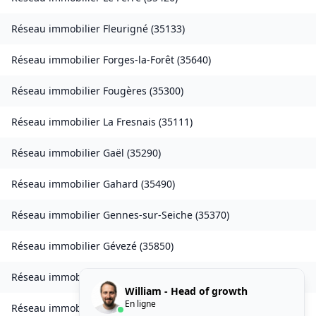
Réseau immobilier
Fleurigné
(
35133
)
Réseau immobilier
Forges-la-Forêt
(
35640
)
Réseau immobilier
Fougères
(
35300
)
Réseau immobilier
La Fresnais
(
35111
)
Réseau immobilier
Gaël
(
35290
)
Réseau immobilier
Gahard
(
35490
)
Réseau immobilier
Gennes-sur-Seiche
(
35370
)
Réseau immobilier
Gévezé
(
35850
)
Réseau immobilier
Gosné
(
35140
)
William - Head of growth
En ligne
Réseau immobilier
La Gouesnière
(
35350
)