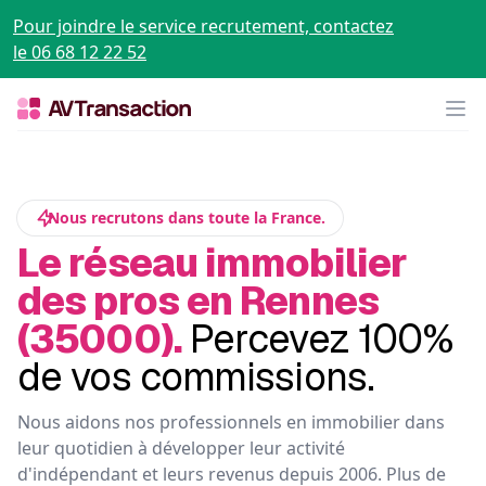
Pour joindre le service recrutement, contactez
le 06 68 12 22 52
Op
Nous recrutons dans toute la France.
Le réseau immobilier
des pros en Rennes
(35000).
Percevez 100%
de vos commissions.
Nous aidons nos professionnels en immobilier dans
leur quotidien à développer leur activité
d'indépendant et leurs revenus depuis 2006. Plus de