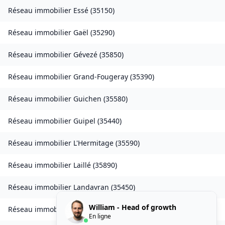
Réseau immobilier
Essé
(
35150
)
Réseau immobilier
Gaël
(
35290
)
Réseau immobilier
Gévezé
(
35850
)
Réseau immobilier
Grand-Fougeray
(
35390
)
Réseau immobilier
Guichen
(
35580
)
Réseau immobilier
Guipel
(
35440
)
Réseau immobilier
L'Hermitage
(
35590
)
Réseau immobilier
Laillé
(
35890
)
Réseau immobilier
Landavran
(
35450
)
William - Head of growth
Réseau immobilier
Livré-sur-Changeon
(
35450
)
En ligne