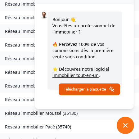
Réseau immobilier
Lohéac
(
35550
)
Réseau immobilier
Longaulnay
(
35190
)
Bonjour 👋,
Vous êtes un professionnel de
Réseau immobilier
Loutehel
(
35330
)
l'immobilier ?
🔥 Percevez
100% de vos
Réseau immobilier
Louvigné-du-Désert
(
35420
)
commissions
dès la première
vente sans condition.
Réseau immobilier
Martigné-Ferchaud
(
35640
)
⭐ Découvrez notre
logiciel
Réseau immobilier
Maxent
(
35380
)
immobilier tout-en-un
.
Réseau immobilier
Meillac
(
35270
)
Télécharger la plaquette
Réseau immobilier
Moulins
(
35680
)
Réseau immobilier
Moussé
(
35130
)
Réseau immobilier
Pacé
(
35740
)