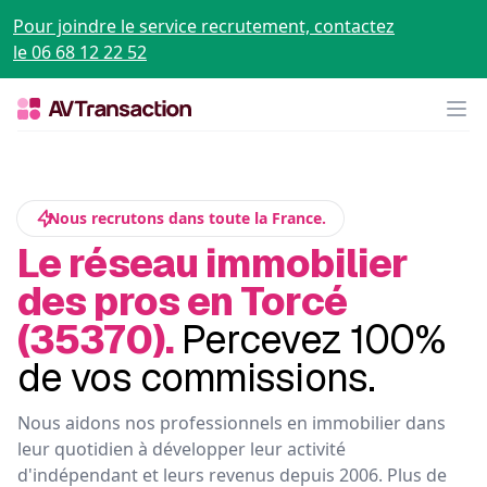
Pour joindre le service recrutement, contactez
le 06 68 12 22 52
Op
Nous recrutons dans toute la France.
Le réseau immobilier
des pros en Torcé
(35370).
Percevez 100%
de vos commissions.
Nous aidons nos professionnels en immobilier dans
leur quotidien à développer leur activité
d'indépendant et leurs revenus depuis 2006. Plus de