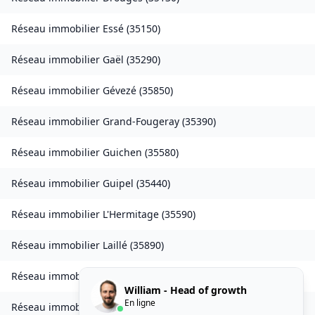
Réseau immobilier
Essé
(
35150
)
Réseau immobilier
Gaël
(
35290
)
Réseau immobilier
Gévezé
(
35850
)
Réseau immobilier
Grand-Fougeray
(
35390
)
Réseau immobilier
Guichen
(
35580
)
Réseau immobilier
Guipel
(
35440
)
Réseau immobilier
L'Hermitage
(
35590
)
Réseau immobilier
Laillé
(
35890
)
Réseau immobilier
Landavran
(
35450
)
William - Head of growth
En ligne
Réseau immobilier
Livré-sur-Changeon
(
35450
)