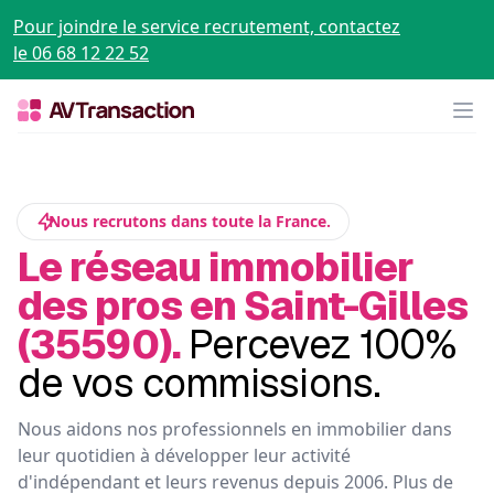
Pour joindre le service recrutement, contactez
le 06 68 12 22 52
Op
Nous recrutons dans toute la France.
Le réseau immobilier
des pros en Saint-Gilles
(35590).
Percevez 100%
de vos commissions.
Nous aidons nos professionnels en immobilier dans
leur quotidien à développer leur activité
d'indépendant et leurs revenus depuis 2006. Plus de