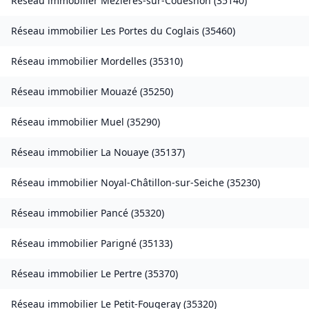
Réseau immobilier
Mézières-sur-Couesnon
(
35140
)
Réseau immobilier
Les Portes du Coglais
(
35460
)
Réseau immobilier
Mordelles
(
35310
)
Réseau immobilier
Mouazé
(
35250
)
Réseau immobilier
Muel
(
35290
)
Réseau immobilier
La Nouaye
(
35137
)
Réseau immobilier
Noyal-Châtillon-sur-Seiche
(
35230
)
Réseau immobilier
Pancé
(
35320
)
Réseau immobilier
Parigné
(
35133
)
Réseau immobilier
Le Pertre
(
35370
)
Réseau immobilier
Le Petit-Fougeray
(
35320
)