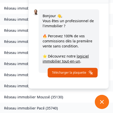
Réseau immobilier
Lohéac
(
35550
)
Bonjour 👋,
Réseau immobilier
Longaulnay
(
35190
)
Vous êtes un professionnel de
l'immobilier ?
Réseau immobilier
Loutehel
(
35330
)
🔥 Percevez
100% de vos
commissions
dès la première
Réseau immobilier
Louvigné-du-Désert
(
35420
)
vente sans condition.
Réseau immobilier
Martigné-Ferchaud
(
35640
)
⭐ Découvrez notre
logiciel
immobilier tout-en-un
.
Réseau immobilier
Maxent
(
35380
)
Télécharger la plaquette
Réseau immobilier
Meillac
(
35270
)
Réseau immobilier
Moulins
(
35680
)
Réseau immobilier
Moussé
(
35130
)
Réseau immobilier
Pacé
(
35740
)