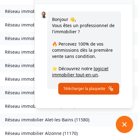
Réseau immobilier
Verdun-en-Lauragais
(
11400
)
Bonjour 👋,
Réseau immobilier
Vignevieille
(
11330
)
Vous êtes un professionnel de
l'immobilier ?
Réseau immobilier
Villalier
(
11600
)
🔥 Percevez
100% de vos
commissions
dès la première
Réseau immobilier
Villanière
(
11600
)
vente sans condition.
Réseau immobilier
Villardebelle
(
11580
)
⭐ Découvrez notre
logiciel
immobilier tout-en-un
.
Réseau immobilier
Villarzel-Cabardès
(
11600
)
Télécharger la plaquette
Réseau immobilier
Villefloure
(
11570
)
Réseau immobilier
Alairac
(
11290
)
Réseau immobilier
Alet-les-Bains
(
11580
)
Réseau immobilier
Alzonne
(
11170
)