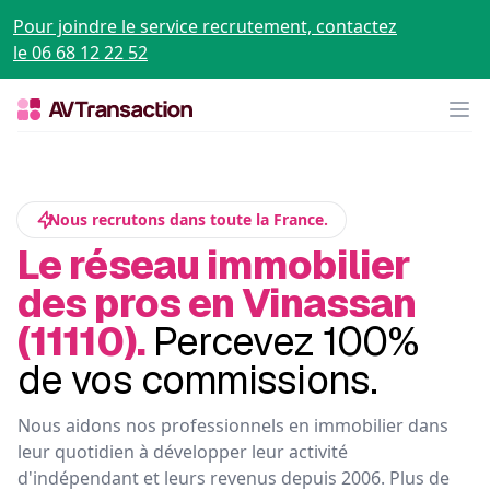
Pour joindre le service recrutement, contactez
le 06 68 12 22 52
Op
Nous recrutons dans toute la France.
Le réseau immobilier
des pros en Vinassan
(11110).
Percevez 100%
de vos commissions.
Nous aidons nos professionnels en immobilier dans
leur quotidien à développer leur activité
d'indépendant et leurs revenus depuis 2006. Plus de