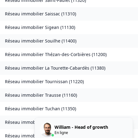
Réseau immobilier
Saint-Paulet
(
11320
)
Réseau immobilier
Saissac
(
11310
)
Réseau immobilier
Sigean
(
11130
)
Réseau immobilier
Souilhe
(
11400
)
Réseau immobilier
Thézan-des-Corbières
(
11200
)
Réseau immobilier
La Tourette-Cabardès
(
11380
)
Réseau immobilier
Tournissan
(
11220
)
Réseau immobilier
Trausse
(
11160
)
Réseau immobilier
Tuchan
(
11350
)
Réseau immobilier
Valmigère
(
11580
)
William - Head of growth
En ligne
Réseau immobilier
Ventenac-en-Minervois
(
11120
)