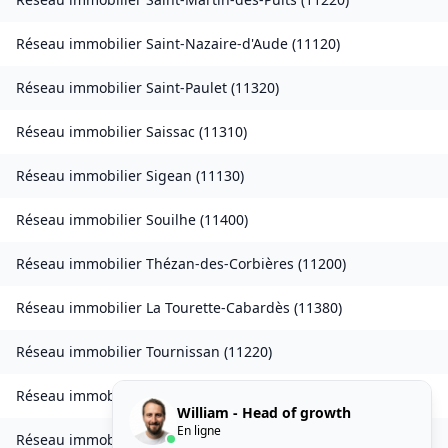
Réseau immobilier
Saint-Nazaire-d'Aude
(
11120
)
Réseau immobilier
Saint-Paulet
(
11320
)
Réseau immobilier
Saissac
(
11310
)
Réseau immobilier
Sigean
(
11130
)
Réseau immobilier
Souilhe
(
11400
)
Réseau immobilier
Thézan-des-Corbières
(
11200
)
Réseau immobilier
La Tourette-Cabardès
(
11380
)
Réseau immobilier
Tournissan
(
11220
)
Réseau immobilier
Trausse
(
11160
)
William - Head of growth
En ligne
Réseau immobilier
Tuchan
(
11350
)