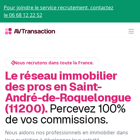
Pour joindre le service recrutement, contactez
le 06 68 12 22 52
Op
Nous recrutons dans toute la France.
Le réseau immobilier
des pros en Saint-
André-de-Roquelongue
(11200).
Percevez 100%
de vos commissions.
Nous aidons nos professionnels en immobilier dans