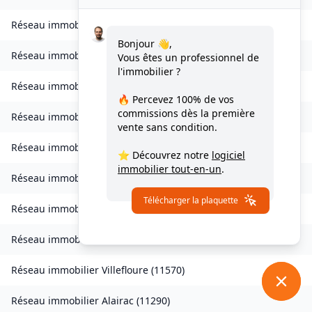
Réseau immobilier
Valmigère
(
11580
)
Bonjour 👋,
Réseau immobilier
Ventenac-en-Minervois
(
11120
)
Vous êtes un professionnel de
l'immobilier ?
Réseau immobilier
Verdun-en-Lauragais
(
11400
)
🔥 Percevez
100% de vos
commissions
dès la première
Réseau immobilier
Vignevieille
(
11330
)
vente sans condition.
Réseau immobilier
Villalier
(
11600
)
⭐ Découvrez notre
logiciel
immobilier tout-en-un
.
Réseau immobilier
Villanière
(
11600
)
Télécharger la plaquette
Réseau immobilier
Villardebelle
(
11580
)
Réseau immobilier
Villarzel-Cabardès
(
11600
)
Réseau immobilier
Villefloure
(
11570
)
Réseau immobilier
Alairac
(
11290
)