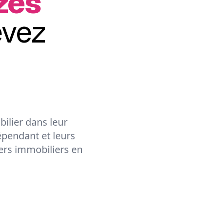
zès
evez
ilier dans leur
épendant et leurs
lers immobiliers en