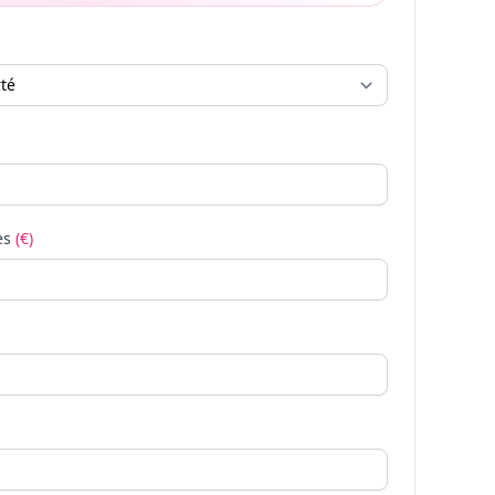
es
(€)