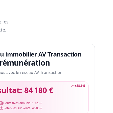
z les
te.
au immobilier AV Transaction
 rémunération
nus avec le réseau AV Transaction.
+
28.6
%
sultat:
84 180 €
Coûts fixes annuels:
1 320 €
Retenues sur vente:
4 500 €