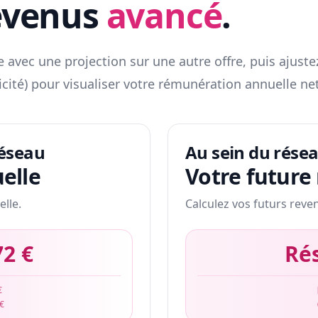
evenus
avancé
.
 avec une projection sur une autre offre, puis ajuste
icité) pour visualiser votre rémunération annuelle net
réseau
Au sein du rése
elle
Votre future
elle.
Calculez vos futurs reve
72 €
Ré
€
 €