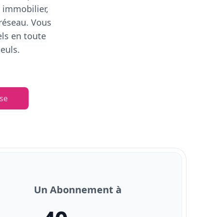
 immobilier,
 réseau. Vous
els en toute
euls.
se
Un Abonnement à