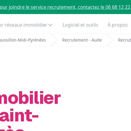
our joindre le service recrutement, contactez le 06 68 12 22
r réseaux immobilier
Logiciel et outils
À propos
ussillon-Midi-Pyrénées
Recrutement - Aude
Recrut
mobilier
aint-