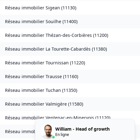
Réseau immobilier
Sigean
(
11130
)
Réseau immobilier
Souilhe
(
11400
)
Réseau immobilier
Thézan-des-Corbières
(
11200
)
Réseau immobilier
La Tourette-Cabardès
(
11380
)
Réseau immobilier
Tournissan
(
11220
)
Réseau immobilier
Trausse
(
11160
)
Réseau immobilier
Tuchan
(
11350
)
Réseau immobilier
Valmigère
(
11580
)
Réseau immobilier
Ventenac-en-Minervois
(
11120
)
William - Head of growth
Réseau immobilier
Verdun-en-Lauragais
(
11400
)
En ligne