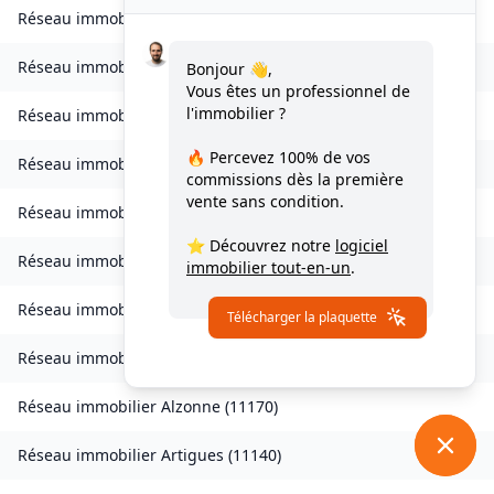
Réseau immobilier
Vignevieille
(
11330
)
Réseau immobilier
Villalier
(
11600
)
Bonjour 👋,
Vous êtes un professionnel de
l'immobilier ?
Réseau immobilier
Villanière
(
11600
)
🔥 Percevez
100% de vos
Réseau immobilier
Villardebelle
(
11580
)
commissions
dès la première
vente sans condition.
Réseau immobilier
Villarzel-Cabardès
(
11600
)
⭐ Découvrez notre
logiciel
Réseau immobilier
Villefloure
(
11570
)
immobilier tout-en-un
.
Réseau immobilier
Alairac
(
11290
)
Télécharger la plaquette
Réseau immobilier
Alet-les-Bains
(
11580
)
Réseau immobilier
Alzonne
(
11170
)
Réseau immobilier
Artigues
(
11140
)