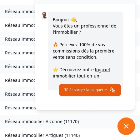
Réseau immobilier
Vignevieille
(
11330
)
Bonjour 👋,
Réseau immobilier
Villalier
(
11600
)
Vous êtes un professionnel de
l'immobilier ?
Réseau immobilier
Villanière
(
11600
)
🔥 Percevez
100% de vos
commissions
dès la première
Réseau immobilier
Villardebelle
(
11580
)
vente sans condition.
Réseau immobilier
Villarzel-Cabardès
(
11600
)
⭐ Découvrez notre
logiciel
immobilier tout-en-un
.
Réseau immobilier
Villefloure
(
11570
)
Télécharger la plaquette
Réseau immobilier
Alairac
(
11290
)
Réseau immobilier
Alet-les-Bains
(
11580
)
Réseau immobilier
Alzonne
(
11170
)
Réseau immobilier
Artigues
(
11140
)