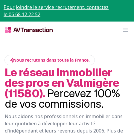
Pour joindre le service recrutement, contactez
le 06 68 12 22 52
Op
Nous recrutons dans toute la France.
Le réseau immobilier
des pros en Valmigère
(11580).
Percevez 100%
de vos commissions.
Nous aidons nos professionnels en immobilier dans
leur quotidien à développer leur activité
d'indépendant et leurs revenus depuis 2006. Plus de