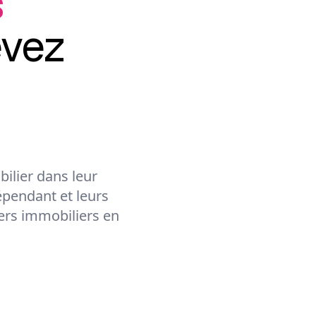
s
evez
ilier dans leur
épendant et leurs
lers immobiliers en