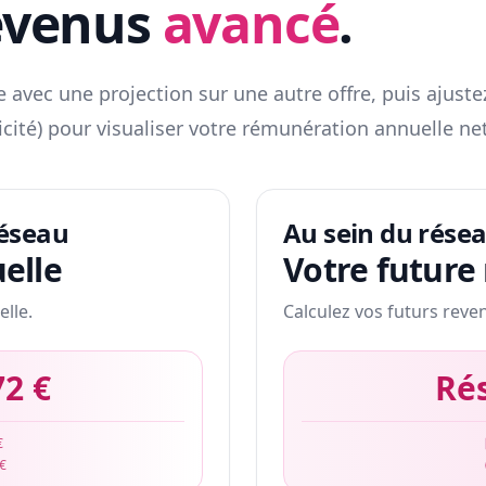
evenus
avancé
.
 avec une projection sur une autre offre, puis ajuste
icité) pour visualiser votre rémunération annuelle net
réseau
Au sein du rése
elle
Votre future
elle.
Calculez vos futurs reve
72 €
Ré
€
 €