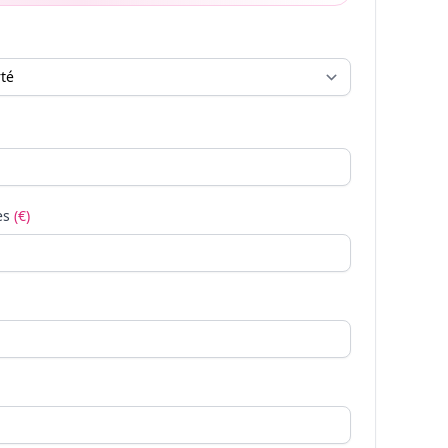
es
(€)