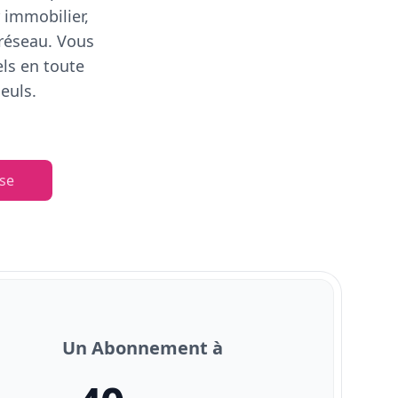
 immobilier,
 réseau. Vous
els en toute
euls.
se
Un Abonnement à