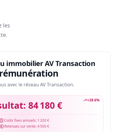
z les
te.
au immobilier AV Transaction
 rémunération
nus avec le réseau AV Transaction.
+
28.6
%
sultat:
84 180 €
Coûts fixes annuels:
1 320 €
Retenues sur vente:
4 500 €