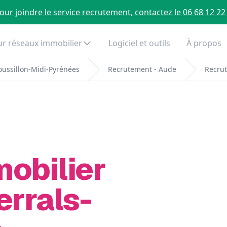
our joindre le service recrutement, contactez le 06 68 12 22
r réseaux immobilier
Logiciel et outils
À propos
ussillon-Midi-Pyrénées
Recrutement - Aude
Recrut
mobilier
errals-