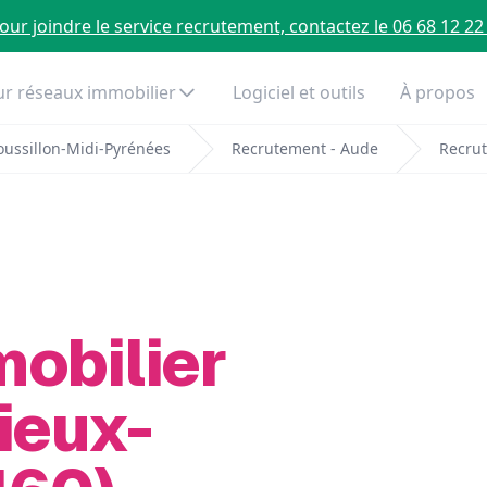
our joindre le service recrutement, contactez le 06 68 12 22
r réseaux immobilier
Logiciel et outils
À propos
ussillon-Midi-Pyrénées
Recrutement - Aude
Recrut
mobilier
ieux-