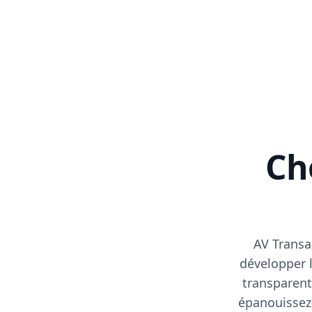
Cho
AV Transa
développer l
transparent
épanouissez-