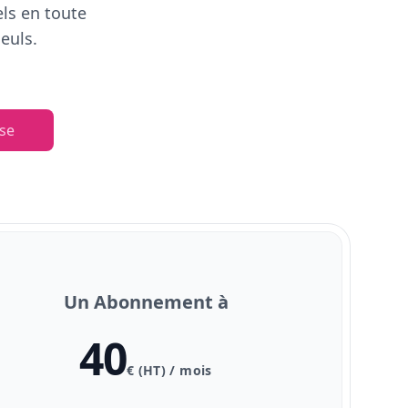
els en toute
euls.
se
Un Abonnement à
40
€ (HT) / mois