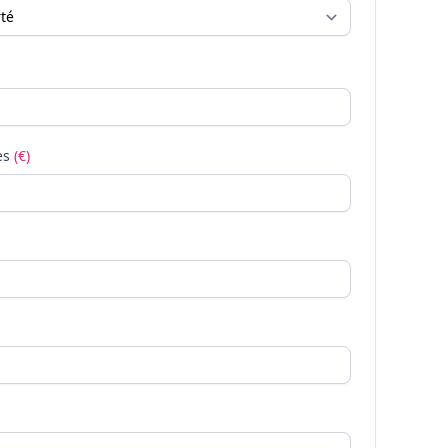
es
(€)