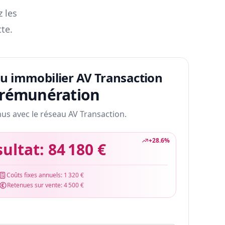
z les
te.
au immobilier AV Transaction
 rémunération
nus avec le réseau AV Transaction.
+
28.6
%
sultat:
84 180 €
Coûts fixes annuels:
1 320 €
Retenues sur vente:
4 500 €