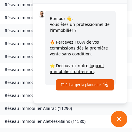
Réseau immobilier
Ventenac-en-Minervois
(
11120
)
Réseau immobilier
Verdun-en-Lauragais
(
11400
)
Bonjour 👋,
Vous êtes un professionnel de
l'immobilier ?
Réseau immobilier
Vignevieille
(
11330
)
🔥 Percevez
100% de vos
Réseau immobilier
Villalier
(
11600
)
commissions
dès la première
vente sans condition.
Réseau immobilier
Villanière
(
11600
)
⭐ Découvrez notre
logiciel
Réseau immobilier
Villardebelle
(
11580
)
immobilier tout-en-un
.
Réseau immobilier
Villarzel-Cabardès
(
11600
)
Télécharger la plaquette
Réseau immobilier
Villefloure
(
11570
)
Réseau immobilier
Alairac
(
11290
)
Réseau immobilier
Alet-les-Bains
(
11580
)