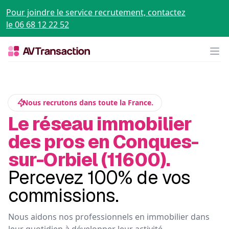
Pour joindre le service recrutement, contactez
le 06 68 12 22 52
Op
Nous recrutons dans toute la France.
Le réseau immobilier
des pros en Conques-
sur-Orbiel (11600).
Percevez 100% de vos
commissions.
Nous aidons nos professionnels en immobilier dans