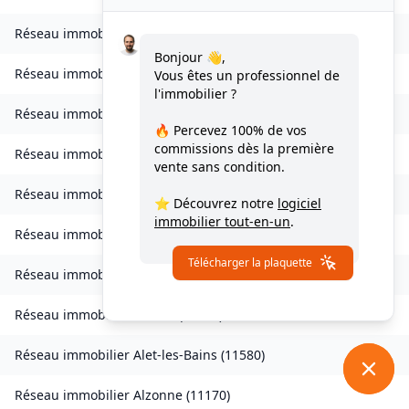
Réseau immobilier
Verdun-en-Lauragais
(
11400
)
Bonjour 👋,
Réseau immobilier
Vignevieille
(
11330
)
Vous êtes un professionnel de
l'immobilier ?
Réseau immobilier
Villalier
(
11600
)
🔥 Percevez
100% de vos
commissions
dès la première
Réseau immobilier
Villanière
(
11600
)
vente sans condition.
Réseau immobilier
Villardebelle
(
11580
)
⭐ Découvrez notre
logiciel
immobilier tout-en-un
.
Réseau immobilier
Villarzel-Cabardès
(
11600
)
Télécharger la plaquette
Réseau immobilier
Villefloure
(
11570
)
Réseau immobilier
Alairac
(
11290
)
Réseau immobilier
Alet-les-Bains
(
11580
)
Réseau immobilier
Alzonne
(
11170
)