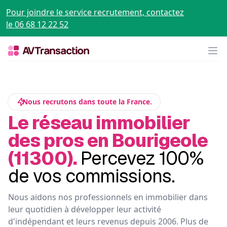
Pour joindre le service recrutement, contactez
le 06 68 12 22 52
Op
Nous recrutons dans toute la France.
Le réseau immobilier
des pros en Bourigeole
(11300).
Percevez 100%
de vos commissions.
Nous aidons nos professionnels en immobilier dans
leur quotidien à développer leur activité
d'indépendant et leurs revenus depuis 2006. Plus de