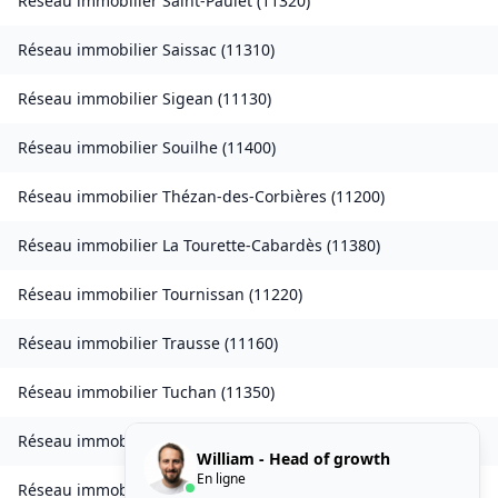
Réseau immobilier
Saint-Paulet
(
11320
)
Réseau immobilier
Saissac
(
11310
)
Réseau immobilier
Sigean
(
11130
)
Réseau immobilier
Souilhe
(
11400
)
Réseau immobilier
Thézan-des-Corbières
(
11200
)
Réseau immobilier
La Tourette-Cabardès
(
11380
)
Réseau immobilier
Tournissan
(
11220
)
Réseau immobilier
Trausse
(
11160
)
Réseau immobilier
Tuchan
(
11350
)
Réseau immobilier
Valmigère
(
11580
)
William - Head of growth
En ligne
Réseau immobilier
Ventenac-en-Minervois
(
11120
)