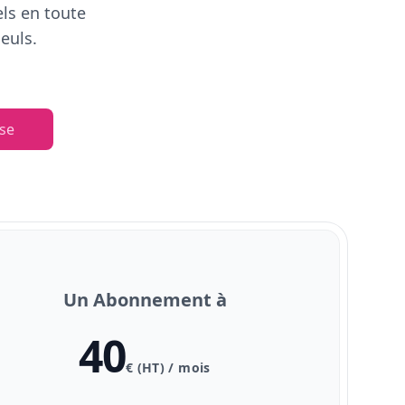
els en toute
euls.
se
Un Abonnement à
40
€ (HT) / mois