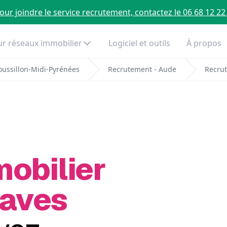
our joindre le service recrutement, contactez le 06 68 12 22
r réseaux immobilier
Logiciel et outils
À propos
ussillon-Midi-Pyrénées
Recrutement - Aude
Recrut
mobilier
Caves