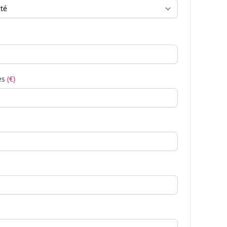
es
(€)