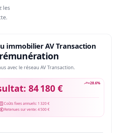
z les
te.
au immobilier AV Transaction
 rémunération
nus avec le réseau AV Transaction.
+
28.6
%
sultat:
84 180 €
Coûts fixes annuels:
1 320 €
Retenues sur vente:
4 500 €