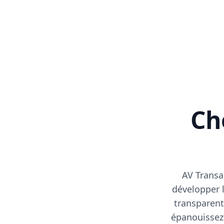
Cho
AV Transa
développer l
transparent
épanouissez-