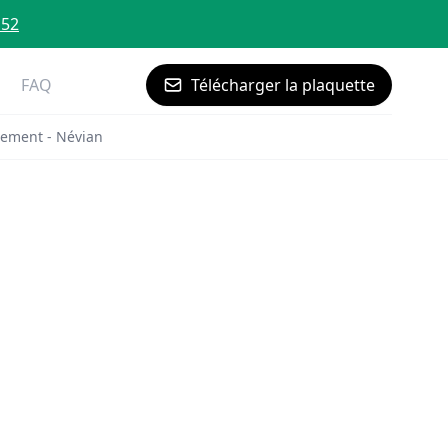
 52
FAQ
Télécharger la plaquette
tement - Névian