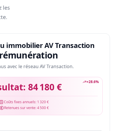
z les
te.
au immobilier AV Transaction
 rémunération
nus avec le réseau AV Transaction.
+
28.6
%
sultat:
84 180 €
Coûts fixes annuels:
1 320 €
Retenues sur vente:
4 500 €