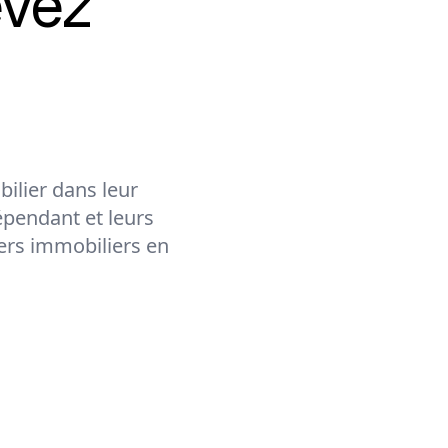
evez
ilier dans leur
épendant et leurs
lers immobiliers en