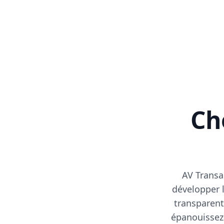
Cho
AV Transa
développer l
transparent
épanouissez-