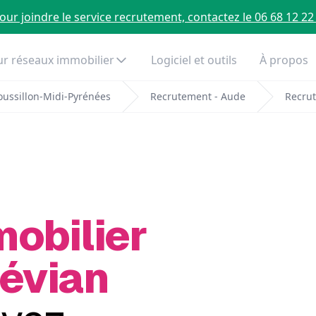
our joindre le service recrutement, contactez le 06 68 12 22
r réseaux immobilier
Logiciel et outils
À propos
ussillon-Midi-Pyrénées
Recrutement - Aude
Recru
mobilier
Névian