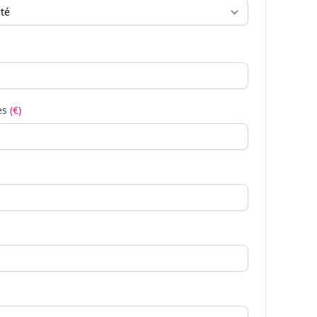
es
(€)