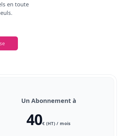
els en toute
euls.
se
Un Abonnement à
40
€ (HT) / mois