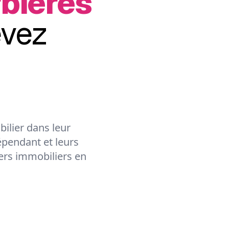
bières
evez
ilier dans leur
épendant et leurs
lers immobiliers en