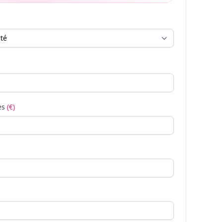
es
(€)