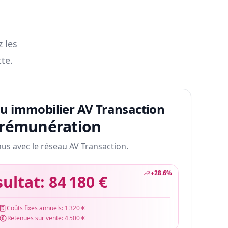
z les
te.
au immobilier AV Transaction
 rémunération
nus avec le réseau AV Transaction.
+
28.6
%
sultat:
84 180 €
Coûts fixes annuels:
1 320 €
Retenues sur vente:
4 500 €