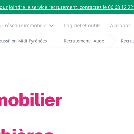
our joindre le service recrutement, contactez le 06 68 12 22
r réseaux immobilier
Logiciel et outils
À propos
ussillon-Midi-Pyrénées
Recrutement - Aude
Recrut
mobilier