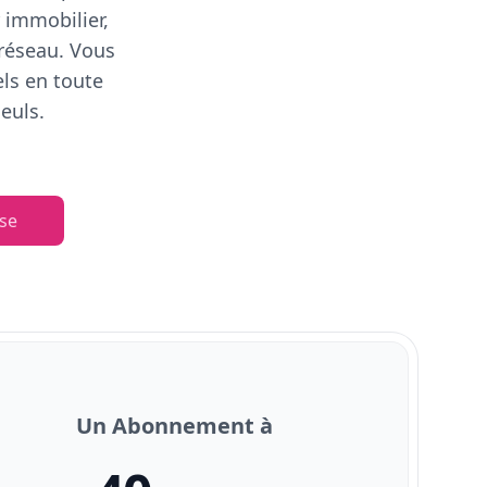
 immobilier,
 réseau. Vous
els en toute
euls.
se
Un Abonnement à