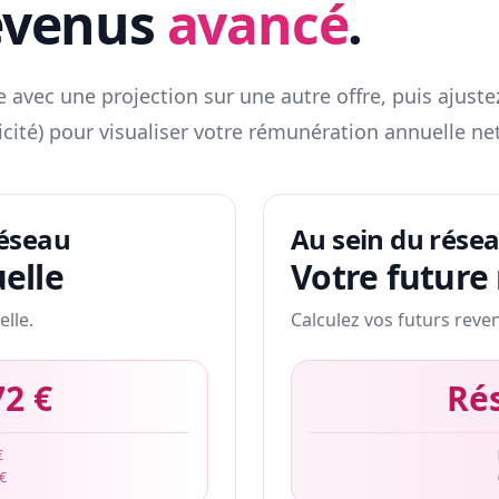
evenus
avancé
.
 avec une projection sur une autre offre, puis ajuste
icité) pour visualiser votre rémunération annuelle net
réseau
Au sein du rése
elle
Votre future
elle.
Calculez vos futurs reve
72 €
Ré
€
 €