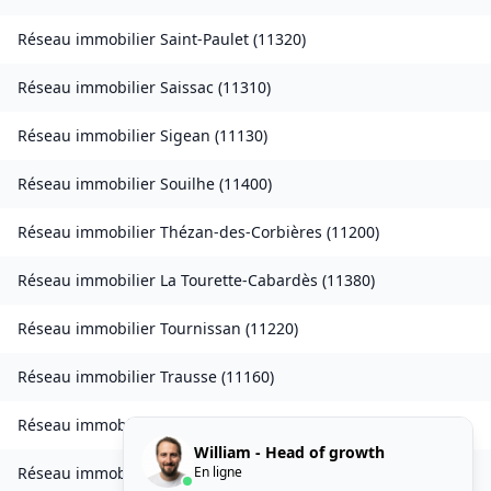
Réseau immobilier
Saint-Paulet
(
11320
)
Réseau immobilier
Saissac
(
11310
)
Réseau immobilier
Sigean
(
11130
)
Réseau immobilier
Souilhe
(
11400
)
Réseau immobilier
Thézan-des-Corbières
(
11200
)
Réseau immobilier
La Tourette-Cabardès
(
11380
)
Réseau immobilier
Tournissan
(
11220
)
Réseau immobilier
Trausse
(
11160
)
Réseau immobilier
Tuchan
(
11350
)
William - Head of growth
En ligne
Réseau immobilier
Valmigère
(
11580
)