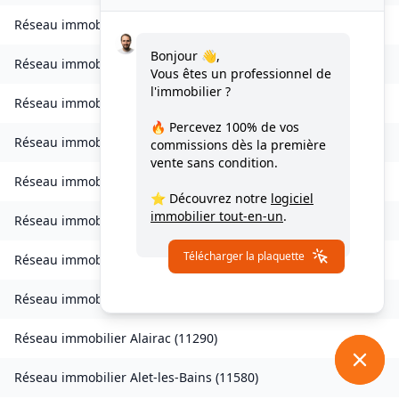
Réseau immobilier
Ventenac-en-Minervois
(
11120
)
Bonjour 👋,
Réseau immobilier
Verdun-en-Lauragais
(
11400
)
Vous êtes un professionnel de
l'immobilier ?
Réseau immobilier
Vignevieille
(
11330
)
🔥 Percevez
100% de vos
Réseau immobilier
Villalier
(
11600
)
commissions
dès la première
vente sans condition.
Réseau immobilier
Villanière
(
11600
)
⭐ Découvrez notre
logiciel
immobilier tout-en-un
.
Réseau immobilier
Villardebelle
(
11580
)
Télécharger la plaquette
Réseau immobilier
Villarzel-Cabardès
(
11600
)
Réseau immobilier
Villefloure
(
11570
)
Réseau immobilier
Alairac
(
11290
)
Réseau immobilier
Alet-les-Bains
(
11580
)