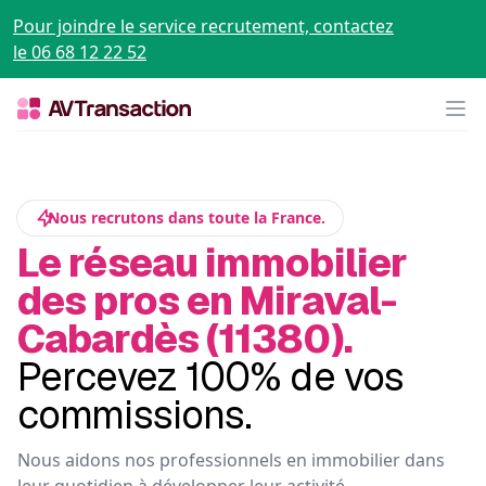
Pour joindre le service recrutement, contactez
le 06 68 12 22 52
Op
Nous recrutons dans toute la France.
Le réseau immobilier
des pros en Miraval-
Cabardès (11380).
Percevez 100% de vos
commissions.
Nous aidons nos professionnels en immobilier dans