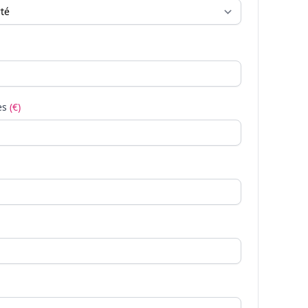
es
(€)