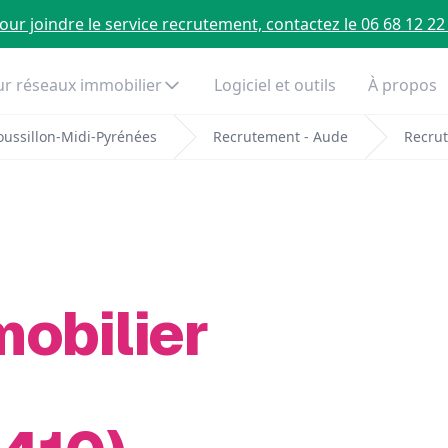
our joindre le service recrutement, contactez le 06 68 12 22
r réseaux immobilier
Logiciel et outils
À propos
ussillon-Midi-Pyrénées
Recrutement - Aude
Recrut
mobilier