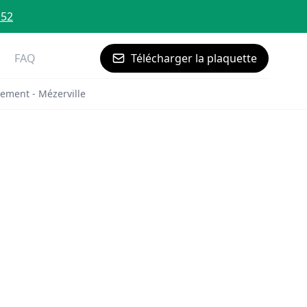
 52
FAQ
Télécharger la plaquette
ement - Mézerville