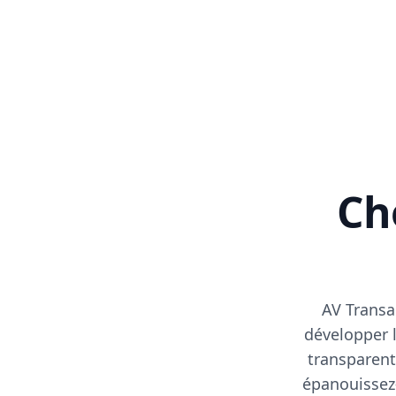
Cho
AV Transa
développer l
transparent
épanouissez-