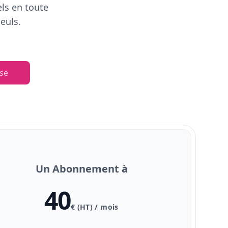
els en toute
euls.
se
Un Abonnement à
40
€ (HT) / mois