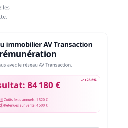
z les
te.
au immobilier AV Transaction
 rémunération
nus avec le réseau AV Transaction.
+
28.6
%
sultat:
84 180 €
Coûts fixes annuels:
1 320 €
Retenues sur vente:
4 500 €