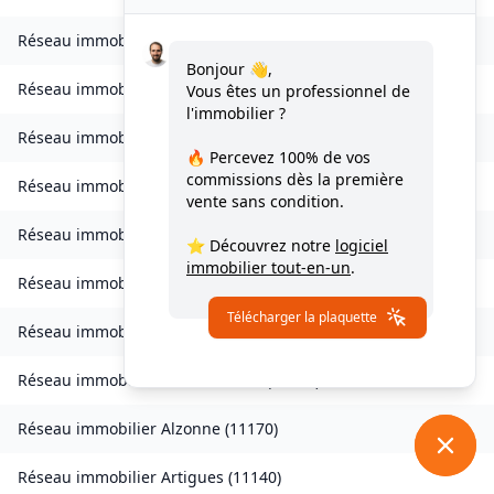
Réseau immobilier
Vignevieille
(
11330
)
Bonjour 👋,
Réseau immobilier
Villalier
(
11600
)
Vous êtes un professionnel de
l'immobilier ?
Réseau immobilier
Villanière
(
11600
)
🔥 Percevez
100% de vos
commissions
dès la première
Réseau immobilier
Villardebelle
(
11580
)
vente sans condition.
Réseau immobilier
Villarzel-Cabardès
(
11600
)
⭐ Découvrez notre
logiciel
immobilier tout-en-un
.
Réseau immobilier
Villefloure
(
11570
)
Télécharger la plaquette
Réseau immobilier
Alairac
(
11290
)
Réseau immobilier
Alet-les-Bains
(
11580
)
Réseau immobilier
Alzonne
(
11170
)
Réseau immobilier
Artigues
(
11140
)