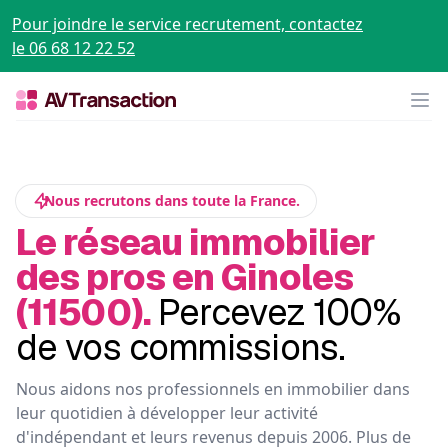
Pour joindre le service recrutement, contactez
le 06 68 12 22 52
Op
Nous recrutons dans toute la France.
Le réseau immobilier
des pros en Ginoles
(11500).
Percevez 100%
de vos commissions.
Nous aidons nos professionnels en immobilier dans
leur quotidien à développer leur activité
d'indépendant et leurs revenus depuis 2006. Plus de