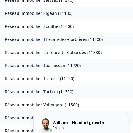
Réseau immobilier
Saissac
(
11310
)
Réseau immobilier
Sigean
(
11130
)
Réseau immobilier
Souilhe
(
11400
)
Réseau immobilier
Thézan-des-Corbières
(
11200
)
Réseau immobilier
La Tourette-Cabardès
(
11380
)
Réseau immobilier
Tournissan
(
11220
)
Réseau immobilier
Trausse
(
11160
)
Réseau immobilier
Tuchan
(
11350
)
Réseau immobilier
Valmigère
(
11580
)
Réseau immobilier
Ventenac-en-Minervois
(
11120
)
William - Head of growth
En ligne
Réseau immobilier
Verdun-en-Lauragais
(
11400
)