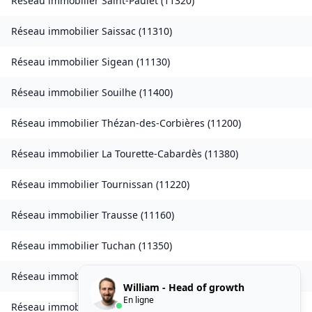
Réseau immobilier
Saint-Paulet
(
11320
)
Réseau immobilier
Saissac
(
11310
)
Réseau immobilier
Sigean
(
11130
)
Réseau immobilier
Souilhe
(
11400
)
Réseau immobilier
Thézan-des-Corbières
(
11200
)
Réseau immobilier
La Tourette-Cabardès
(
11380
)
Réseau immobilier
Tournissan
(
11220
)
Réseau immobilier
Trausse
(
11160
)
Réseau immobilier
Tuchan
(
11350
)
Réseau immobilier
Valmigère
(
11580
)
William - Head of growth
En ligne
Réseau immobilier
Ventenac-en-Minervois
(
11120
)