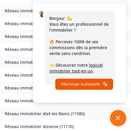
Réseau immobilier
Verdun-en-Lauragais
(
11400
)
Bonjour 👋,
Réseau immobilier
Vignevieille
(
11330
)
Vous êtes un professionnel de
l'immobilier ?
Réseau immobilier
Villalier
(
11600
)
🔥 Percevez
100% de vos
commissions
dès la première
Réseau immobilier
Villanière
(
11600
)
vente sans condition.
Réseau immobilier
Villardebelle
(
11580
)
⭐ Découvrez notre
logiciel
immobilier tout-en-un
.
Réseau immobilier
Villarzel-Cabardès
(
11600
)
Télécharger la plaquette
Réseau immobilier
Villefloure
(
11570
)
Réseau immobilier
Alairac
(
11290
)
Réseau immobilier
Alet-les-Bains
(
11580
)
Réseau immobilier
Alzonne
(
11170
)