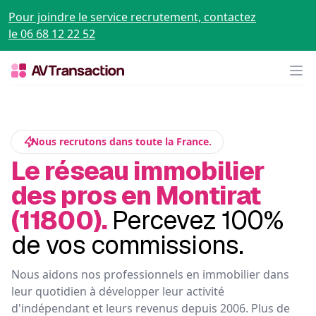
Pour joindre le service recrutement, contactez
le 06 68 12 22 52
Op
Nous recrutons dans toute la France.
Le réseau immobilier
des pros en Montirat
(11800).
Percevez 100%
de vos commissions.
Nous aidons nos professionnels en immobilier dans
leur quotidien à développer leur activité
d'indépendant et leurs revenus depuis 2006. Plus de