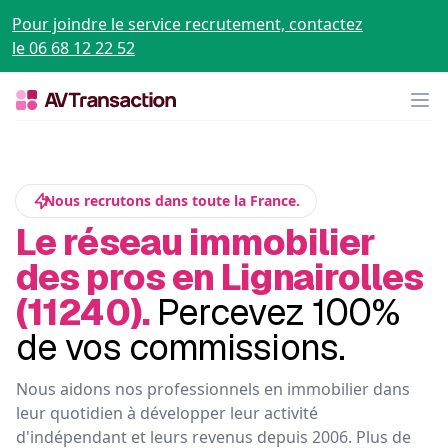
Pour joindre le service recrutement, contactez
le 06 68 12 22 52
Op
Nous recrutons dans toute la France.
Le réseau immobilier
des pros en Lignairolles
(11240).
Percevez 100%
de vos commissions.
Nous aidons nos professionnels en immobilier dans
leur quotidien à développer leur activité
d'indépendant et leurs revenus depuis 2006. Plus de