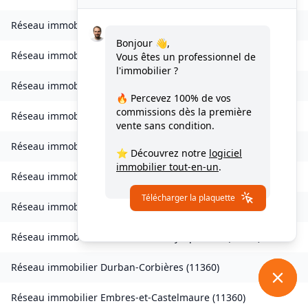
Réseau immobilier
Cuxac-d'Aude
(
11590
)
Bonjour 👋,
Réseau immobilier
Davejean
(
11330
)
Vous êtes un professionnel de
l'immobilier ?
Réseau immobilier
Dernacueillette
(
11330
)
🔥 Percevez
100% de vos
commissions
dès la première
Réseau immobilier
La Digne-d'Amont
(
11300
)
vente sans condition.
Réseau immobilier
La Digne-d'Aval
(
11300
)
⭐ Découvrez notre
logiciel
immobilier tout-en-un
.
Réseau immobilier
Donazac
(
11240
)
Télécharger la plaquette
Réseau immobilier
Douzens
(
11700
)
Réseau immobilier
Duilhac-sous-Peyrepertuse
(
11350
)
Réseau immobilier
Durban-Corbières
(
11360
)
Réseau immobilier
Embres-et-Castelmaure
(
11360
)