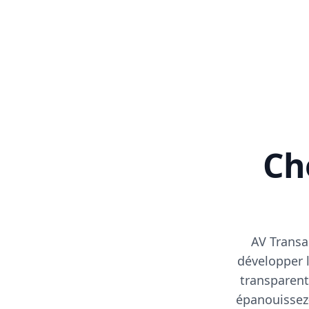
Cho
AV Transa
développer l
transparent
épanouissez-