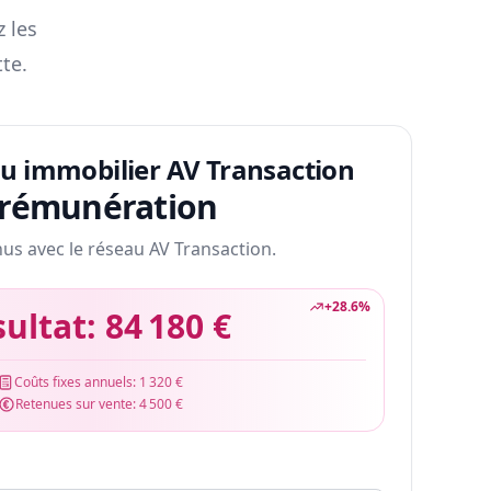
z les
te.
au immobilier AV Transaction
 rémunération
nus avec le réseau AV Transaction.
+
28.6
%
sultat:
84 180 €
Coûts fixes annuels:
1 320 €
Retenues sur vente:
4 500 €