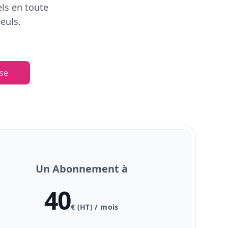
els en toute
euls.
se
Un Abonnement à
40
€ (HT) / mois