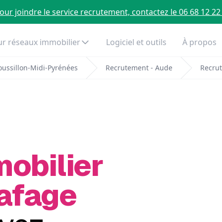
our joindre le service recrutement, contactez le 06 68 12 22
r réseaux immobilier
Logiciel et outils
À propos
ussillon-Midi-Pyrénées
Recrutement - Aude
Recrut
mobilier
Lafage