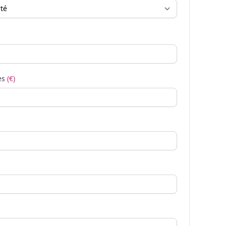
es
(€)