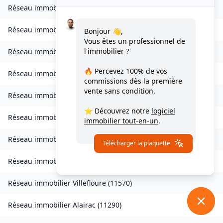
Réseau immobilier
Valmigère
(
11580
)
Réseau immobilier
Ventenac-en-Minervois
(
11120
)
Bonjour 👋,
Vous êtes un professionnel de
l'immobilier ?
Réseau immobilier
Verdun-en-Lauragais
(
11400
)
🔥 Percevez
100% de vos
Réseau immobilier
Vignevieille
(
11330
)
commissions
dès la première
vente sans condition.
Réseau immobilier
Villalier
(
11600
)
⭐ Découvrez notre
logiciel
Réseau immobilier
Villanière
(
11600
)
immobilier tout-en-un
.
Réseau immobilier
Villardebelle
(
11580
)
Télécharger la plaquette
Réseau immobilier
Villarzel-Cabardès
(
11600
)
Réseau immobilier
Villefloure
(
11570
)
Réseau immobilier
Alairac
(
11290
)