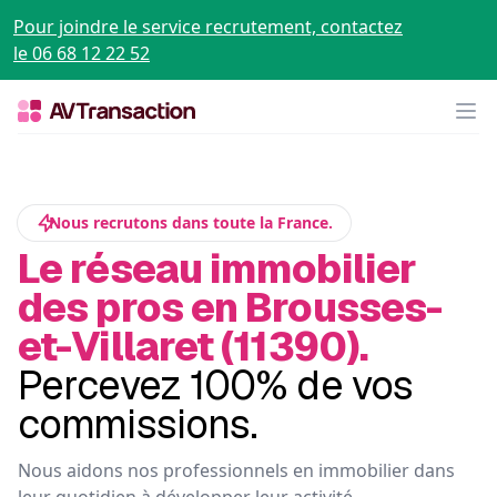
Pour joindre le service recrutement, contactez
le 06 68 12 22 52
Op
Nous recrutons dans toute la France.
Le réseau immobilier
des pros en Brousses-
et-Villaret (11390).
Percevez 100% de vos
commissions.
Nous aidons nos professionnels en immobilier dans