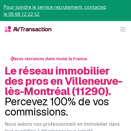
Pour joindre le service recrutement, contactez
le 06 68 12 22 52
Op
Nous recrutons dans toute la France.
Le réseau immobilier
des pros en Villeneuve-
lès-Montréal (11290).
Percevez 100% de vos
commissions.
Nous aidons nos professionnels en immobilier dans