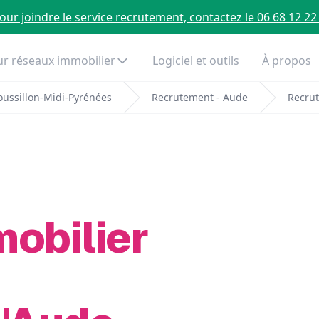
our joindre le service recrutement, contactez le 06 68 12 22
r réseaux immobilier
Logiciel et outils
À propos
ussillon-Midi-Pyrénées
Recrutement - Aude
Recrut
mobilier