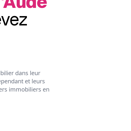
d'Aude
evez
ilier dans leur
épendant et leurs
lers immobiliers en