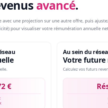
evenus
avancé
.
 avec une projection sur une autre offre, puis ajuste
icité) pour visualiser votre rémunération annuelle net
réseau
Au sein du rése
elle
Votre future
elle.
Calculez vos futurs reve
72 €
Ré
€
 €