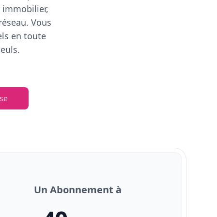
 immobilier,
 réseau. Vous
els en toute
euls.
se
Un Abonnement à