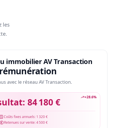
z les
te.
au immobilier AV Transaction
 rémunération
nus avec le réseau AV Transaction.
+
28.6
%
sultat:
84 180 €
Coûts fixes annuels:
1 320 €
Retenues sur vente:
4 500 €