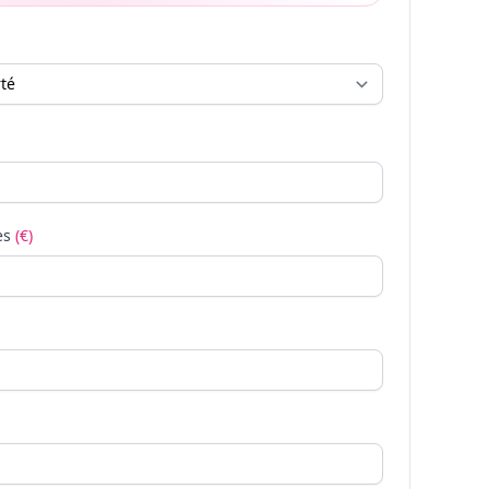
es
(€)