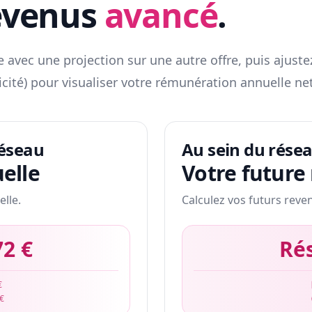
evenus
avancé
.
 avec une projection sur une autre offre, puis ajuste
icité) pour visualiser votre rémunération annuelle net
réseau
Au sein du rése
elle
Votre future
elle.
Calculez vos futurs reve
72 €
Ré
€
 €