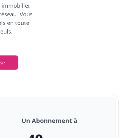
 immobilier,
 réseau. Vous
els en toute
euls.
se
Un Abonnement à