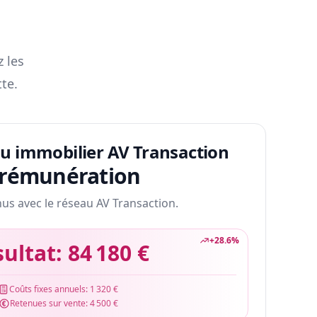
z les
te.
au immobilier AV Transaction
 rémunération
nus avec le réseau AV Transaction.
+
28.6
%
sultat:
84 180 €
Coûts fixes annuels:
1 320 €
Retenues sur vente:
4 500 €