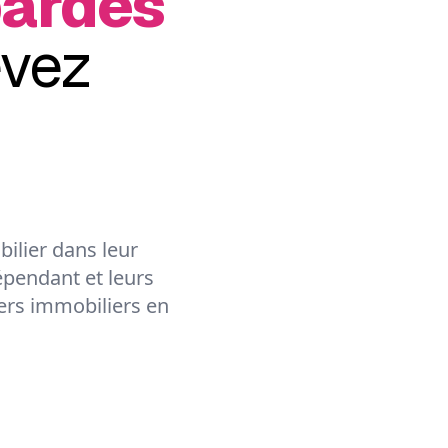
bardès
evez
ilier dans leur
épendant et leurs
lers immobiliers en