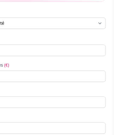
es
(€)