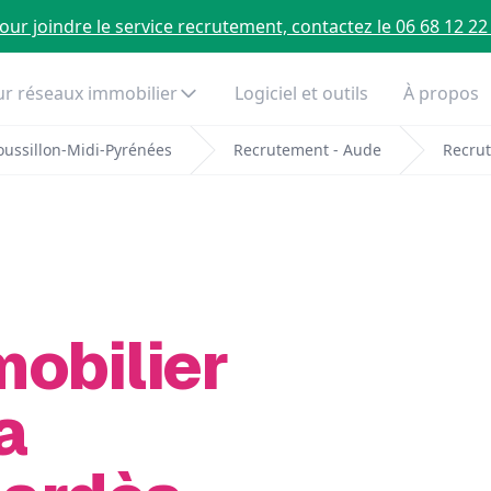
our joindre le service recrutement, contactez le 06 68 12 22
r réseaux immobilier
Logiciel et outils
À propos
ussillon-Midi-Pyrénées
Recrutement - Aude
Recrut
mobilier
a