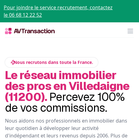
Pour joindre le service recrutement, contactez
le 06 68 12 22 52
Op
Nous recrutons dans toute la France.
Le réseau immobilier
des pros en Villedaigne
(11200).
Percevez 100%
de vos commissions.
Nous aidons nos professionnels en immobilier dans
leur quotidien à développer leur activité
d'indépendant et leurs revenus depuis 2006. Plus de