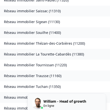
Réseau immobilier
Saint-Paulet
(
11320
)
Réseau immobilier
Saissac
(
11310
)
Réseau immobilier
Sigean
(
11130
)
Réseau immobilier
Souilhe
(
11400
)
Réseau immobilier
Thézan-des-Corbières
(
11200
)
Réseau immobilier
La Tourette-Cabardès
(
11380
)
Réseau immobilier
Tournissan
(
11220
)
Réseau immobilier
Trausse
(
11160
)
Réseau immobilier
Tuchan
(
11350
)
Réseau immobilier
Valmigère
(
11580
)
William - Head of growth
En ligne
Réseau immobilier
Ventenac-en-Minervois
(
11120
)