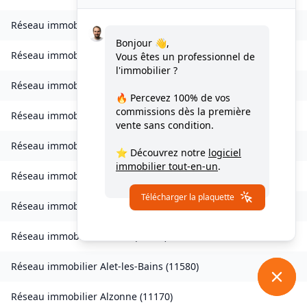
Réseau immobilier
Verdun-en-Lauragais
(
11400
)
Bonjour 👋,
Réseau immobilier
Vignevieille
(
11330
)
Vous êtes un professionnel de
l'immobilier ?
Réseau immobilier
Villalier
(
11600
)
🔥 Percevez
100% de vos
commissions
dès la première
Réseau immobilier
Villanière
(
11600
)
vente sans condition.
Réseau immobilier
Villardebelle
(
11580
)
⭐ Découvrez notre
logiciel
immobilier tout-en-un
.
Réseau immobilier
Villarzel-Cabardès
(
11600
)
Télécharger la plaquette
Réseau immobilier
Villefloure
(
11570
)
Réseau immobilier
Alairac
(
11290
)
Réseau immobilier
Alet-les-Bains
(
11580
)
Réseau immobilier
Alzonne
(
11170
)