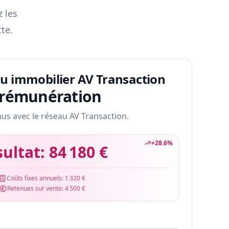
z les
te.
au immobilier AV Transaction
 rémunération
nus avec le réseau AV Transaction.
+
28.6
%
sultat:
84 180 €
Coûts fixes annuels:
1 320 €
Retenues sur vente:
4 500 €