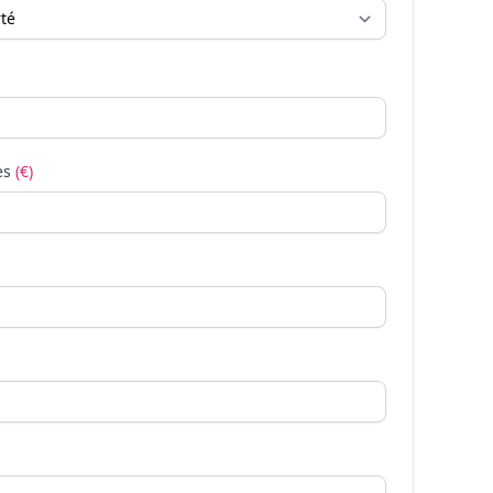
es
(€)