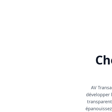
Cho
AV Transa
développer l
transparent
épanouissez-