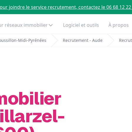
our joindre le service recrutement, contactez le 06 68 12 22
r réseaux immobilier
Logiciel et outils
À propos
ussillon-Midi-Pyrénées
Recrutement - Aude
Recrut
mobilier
llarzel-