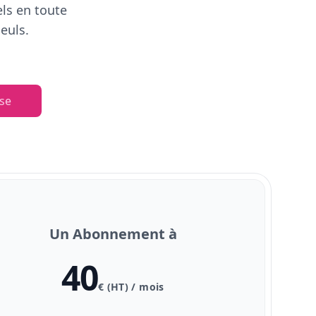
els en toute
euls.
se
Un Abonnement à
40
€ (HT) / mois