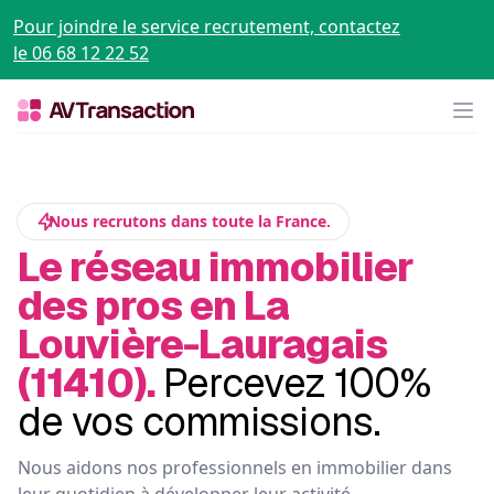
Pour joindre le service recrutement, contactez
le 06 68 12 22 52
Op
Nous recrutons dans toute la France.
Le réseau immobilier
des pros en La
Louvière-Lauragais
(11410).
Percevez 100%
de vos commissions.
Nous aidons nos professionnels en immobilier dans