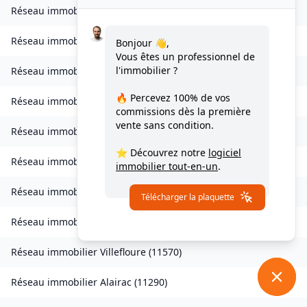
Réseau immobilier
Valmigère
(
11580
)
Réseau immobilier
Ventenac-en-Minervois
(
11120
)
Bonjour 👋,
Vous êtes un professionnel de
l'immobilier ?
Réseau immobilier
Verdun-en-Lauragais
(
11400
)
🔥 Percevez
100% de vos
Réseau immobilier
Vignevieille
(
11330
)
commissions
dès la première
vente sans condition.
Réseau immobilier
Villalier
(
11600
)
⭐ Découvrez notre
logiciel
Réseau immobilier
Villanière
(
11600
)
immobilier tout-en-un
.
Réseau immobilier
Villardebelle
(
11580
)
Télécharger la plaquette
Réseau immobilier
Villarzel-Cabardès
(
11600
)
Réseau immobilier
Villefloure
(
11570
)
Réseau immobilier
Alairac
(
11290
)